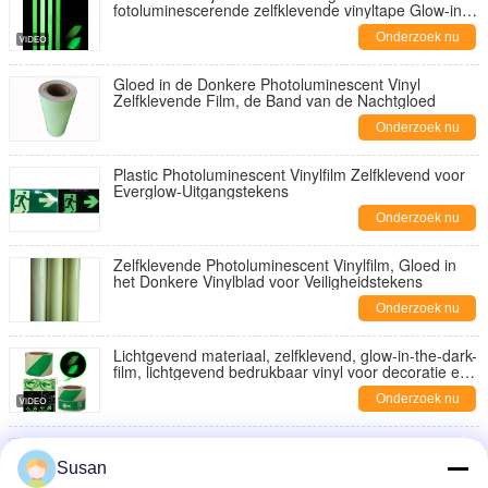
fotoluminescerende zelfklevende vinyltape Glow-in-
the-Dark lichtgevende filmvinyl
Onderzoek nu
Gloed in de Donkere Photoluminescent Vinyl
Zelfklevende Film, de Band van de Nachtgloed
Onderzoek nu
Plastic Photoluminescent Vinylfilm Zelfklevend voor
Everglow-Uitgangstekens
Onderzoek nu
Zelfklevende Photoluminescent Vinylfilm, Gloed in
het Donkere Vinylblad voor Veiligheidstekens
Onderzoek nu
Lichtgevend materiaal, zelfklevend, glow-in-the-dark-
film, lichtgevend bedrukbaar vinyl voor decoratie en
teken
Onderzoek nu
Glow In The Dark Tape lichtgevende film
fotoluminescerend zelfklevend vinyl
Susan