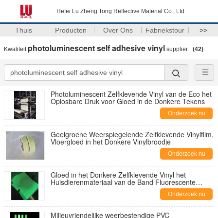
Hefei Lu Zheng Tong Reflective Material Co., Ltd.
Thuis
Producten
Over Ons
Fabriekstour
>>
photoluminescent self adhesive vinyl
Kwaliteit
supplier.
(42)
Photoluminescent Zelfklevende Vinyl van de Eco het
Oplosbare Druk voor Gloed in de Donkere Tekens
Onderzoek nu
Geelgroene Weerspiegelende Zelfklevende Vinylfilm,
Vloergloed in het Donkere Vinylbroodje
Onderzoek nu
Gloed in het Donkere Zelfklevende Vinyl het
Huisdierenmateriaal van de Band Fluorescente
Nacht
Onderzoek nu
Milieuvriendelijke weerbestendige PVC