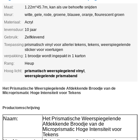
Maat:
1.22m*45.7m, kan als uw behoefte snijden
kleur:
witte, gele, rode, groene, blauwe, oranje, flourescent groen
Materiaal:
Acryl
levensduur:
10 jaar
Gebruik:
Zelfklevend
Toepassing:
prismatisch vinyl voor allerlei tekens, tekens, weerspiegelende
sticker voor voertuigen
verpakking:
1 broodje wordt ingepakt in 1 karton
Rang:
Heup
prismatisch weerspiegelend vinyl
Hoog licht:
,
weerspiegelende prismaband
Het Prismatische Weerspiegelende Afdekkende Broodje van de
Microprismatic Hoge Intensiteit voor Tekens
Productomschrijving
Naam:
Het Prismatische Weerspiegelende
Afdekkende Broodje van de
Microprismatic Hoge Intensiteit voor
Tekens