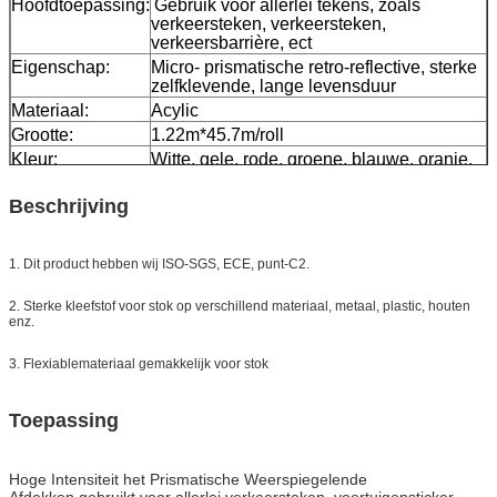
Hoofdtoepassing:
Gebruik voor allerlei tekens, zoals
verkeersteken, verkeersteken,
verkeersbarrière, ect
Eigenschap:
Micro- prismatische retro-reflective, sterke
zelfklevende, lange levensduur
Materiaal:
Acylic
Grootte:
1.22m*45.7m/roll
Kleur:
Witte, gele, rode, groene, blauwe, oranje,
flourescent groen
Verpakking:
1 broodje wordt ingepakt in 1 karton
Beschrijving
Steekproef:
vrije steekproef terwijl de vracht verzamelt
Levering:
7 dagen, volgens ordehoeveelheid
1. Dit product hebben wij ISO-SGS, ECE, punt-C2.
2. Sterke kleefstof voor stok op verschillend materiaal, metaal, plastic, houten
enz.
3. Flexiablemateriaal gemakkelijk voor stok
Toepassing
Hoge Intensiteit het Prismatische Weerspiegelende
Afdekken
gebruikt voor allerlei verkeersteken, voertuigensticker,