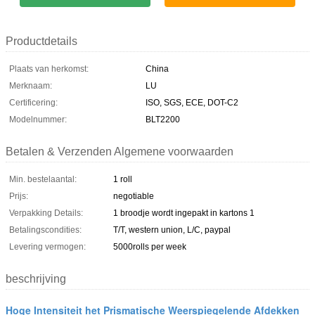
Productdetails
Plaats van herkomst:
China
Merknaam:
LU
Certificering:
ISO, SGS, ECE, DOT-C2
Modelnummer:
BLT2200
Betalen & Verzenden Algemene voorwaarden
Min. bestelaantal:
1 roll
Prijs:
negotiable
Verpakking Details:
1 broodje wordt ingepakt in kartons 1
Betalingscondities:
T/T, western union, L/C, paypal
Levering vermogen:
5000rolls per week
beschrijving
Hoge Intensiteit het Prismatische Weerspiegelende Afdekken