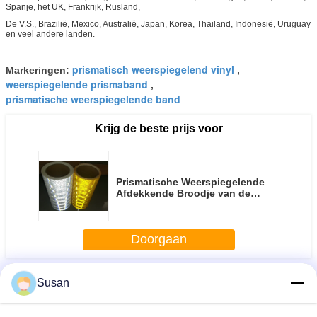
Spanje, het UK, Frankrijk, Rusland,
De V.S., Brazilië, Mexico, Australië, Japan, Korea, Thailand, Indonesië, Uruguay
en veel andere landen.
prismatisch weerspiegelend vinyl
Markeringen:
,
weerspiegelende prismaband
,
prismatische weerspiegelende band
Krijg de beste prijs voor
Prismatische Weerspiegelende
Afdekkende Broodje van de
Greeen het Gele Blauwe Hoge
Intensiteit, Retro Voor het
drukken geschikte
Doorgaan
Weerspiegelende Vinyl van
Microprismatic
Meer
Susan
Hoge Intensiteit het Prismatische Weerspiegelende
Afdekken