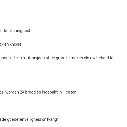
eerbestendigheid
ok en knipsel
ussen, die in stuk snijden of de grootte maken als uw behoefte
oos, worden 24 broodjes ingepakt in 1 caton
 u de goederenveiligheid ontvangt