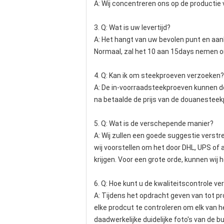
A: Wij concentreren ons op de producti
3.
Q: Wat is uw levertijd?
A: Het hangt van uw bevolen punt en aa
Normaal, zal het 10 aan 15days nemen om
4.
Q: Kan ik om steekproeven verzoeken?
A: De in-voorraadsteekproeven kunnen doo
na betaalde de prijs van de douanestee
5.
Q: Wat is de verschepende manier?
A: Wij zullen een goede suggestie verstr
wij voorstellen om het door DHL, UPS of 
krijgen. Voor een grote orde, kunnen wij
6.
Q: Hoe kunt u de kwaliteitscontrole v
A: Tijdens het opdracht geven van tot p
elke prodcut te controleren om elk van he
daadwerkelijke duidelijke foto's van de 