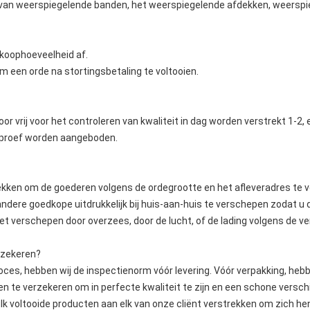
e van weerspiegelende banden, het weerspiegelende afdekken, weerspi
nkoophoeveelheid af.
 een orde na stortingsbetaling te voltooien.
r vrij voor het controleren van kwaliteit in dag worden verstrekt 1-2
kproef worden aangeboden.
ekken om de goederen volgens de ordegrootte en het afleveradres te v
andere goedkope uitdrukkelijk bij huis-aan-huis te verschepen zodat u 
 het verschepen door overzees, door de lucht, of de lading volgens de 
erzekeren?
roces, hebben wij de inspectienorm vóór levering. Vóór verpakking, he
n te verzekeren om in perfecte kwaliteit te zijn en een schone verschij
bulk voltooide producten aan elk van onze cliënt verstrekken om zich h