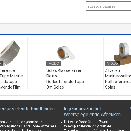
cterende
Solas Klasse Zilver
Zilveren
 Tape Marine
Retro
Marinekwalite
heidstape
Reflecterende Tape
Reflecterend
evende Film
3m Solas
Solas
Goedgekeurde
Goedgekeurd
ngsmiddelen
Reflecterende
Zelfklevende
ik:
Solas Grad
TapeSolas Klasse
Reflecterend
erspiegelende Bandbladen
Ingenieursrang het
er Retro Reflec
Zilver Retro
Tapes Voor
Weerspiegelende Afdekken
Tape 3M Solas
Reflecterende Tape
Reddingsboei
ekeurde refle
3m Solas
Gebruik:
Veil
den van de Honeycombe de
Het witte Rode Oranje Zwarte
nde tape voor
Goedgekeurde
markering, ref
rspiegelende Band, Rode Witte Gele
Weerspiegelende Vinyl van de
rspiegelende Stickers voor
Techniekrang voor Vinylverkeersteken