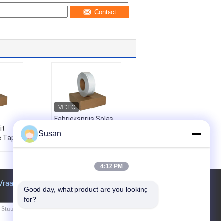
Contact
Fabrieksprijs Solas
it
Marine Grade
Susan
e Tape
Reflectieve Tape
Sticker Filmplaat
e
Material:
PET / PVC
Color:
White (silver)
4:12 PM
e
Weather Resistanc
Vraag een offerte aan
e:
Excellent
Good day, what product are you looking 
Adhesive:
P.S.A
for?
igheids
lectie