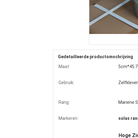
Gedetailleerde productomschrijving
Maat:
5cm*45.
Gebruik:
Zelfkleve
Rang:
Mariene S
Markeren:
solas ra
Hoge Zic