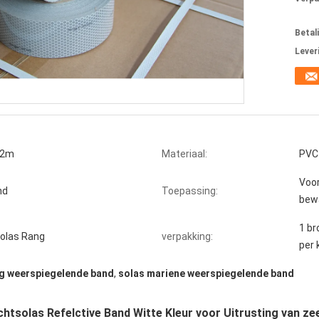
Betal
Lever
72m
Materiaal:
PVC
Voor
nd
Toepassing:
bew
1 br
olas Rang
verpakking:
per 
ng weerspiegelende band
,
solas mariene weerspiegelende band
htsolas Refelctive Band Witte Kleur voor Uitrusting van z