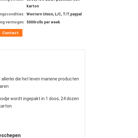
karton
ingscondities:
Western Union, L/C, T/T.paypal
ing vermogen:
5000rolls per week
Contact
 allerlei die het leven mariene producten
aren
oodje wordt ingepakt in 1 doos, 24 dozen
karton
eeschepen