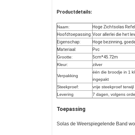
Productdetails:
Naam:
Hoge Zichtsolas Refel
Hoofdtoepassing:
Voor allerlei die het
Eigenschap:
Hoge bezinning, goed
Materiaal:
Pvc
Grootte:
5cm*45.72m
Kleur:
zilver
één die broodje in 1 k
Verpakking
ingepakt
Steekproef:
vrije steekproef terwij
Levering
7 dagen, volgens ord
Toepassing
Solas de Weerspiegelende Band wo