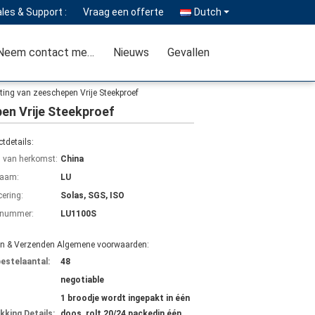
les & Support :
Vraag een offerte
Dutch
Neem contact met ons op
Nieuws
Gevallen
ting van zeeschepen Vrije Steekproef
en Vrije Steekproef
tdetails:
s van herkomst:
China
aam:
LU
cering:
Solas, SGS, ISO
lnummer:
LU1100S
en & Verzenden Algemene voorwaarden:
bestelaantal:
48
negotiable
1 broodje wordt ingepakt in één
kking Details:
doos, rolt 20/24 packedin één