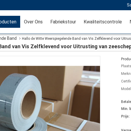
Sa
oducten
Over Ons
Fabriekstour
Kwaliteitscontrole
nde Band
Hallo de Witte Weerspiegelende Band van Vis Zelfklevend voor Uitrus
and van Vis Zelfklevend voor Uitrusting van zeeschep
Produc
Plaat
Merkn
Certifi
Mode
Betal
Min. 
Prijs:
Verpa