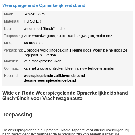
Weerspiegelende Opmerkelijkheidsband
Maat:
5cm*45.72m
Materiaal:
HUISDIER
kleur:
wit en rood (6inch*6inch)
Toepassing:
voor vrachtwagens, auto's, aanhangwagen, motor enz.
MOQ:
48 broodjes
verpakking:
1 broodje wordt ingepakt in 1 kleine doos, wordt kleine doos 24
ingepakt in 1 karton
Monster:
vrije steekproefstukken
Op maat:
kan het grootte of drukembleem als uw behoefte snijden
weerspiegelende zelfklevende band
Hoog licht:
,
douane weerspiegelende band
Witte en Rode Weerspiegelende Opmerkelijkheidsband
6inch*6inch voor Vrachtwagenauto
Toepassing
De weerspiegelende die Opmerkelijkheid Tapeare
voor allerlei voertuigen, bij
nacht wordt gebruikt, wanneer de achterauto zijn koplampen aanzet, de