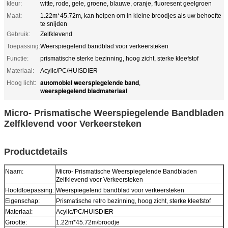
kleur:
witte, rode, gele, groene, blauwe, oranje, fluoresent geelgroen
Maat:
1.22m*45.72m, kan helpen om in kleine broodjes als uw behoefte
te snijden
Gebruik:
Zelfklevend
Toepassing:
Weerspiegelend bandblad voor verkeersteken
Functie:
prismatische sterke bezinning, hoog zicht, sterke kleefstof
Materiaal:
Acylic/PC/HUISDIER
automobiel weerspiegelende band
Hoog licht:
,
weerspiegelend bladmateriaal
Micro- Prismatische Weerspiegelende Bandbladen
Zelfklevend voor Verkeersteken
Productdetails
Naam:
Micro- Prismatische Weerspiegelende Bandbladen
Zelfklevend voor Verkeersteken
Hoofdtoepassing:
Weerspiegelend bandblad voor verkeersteken
Eigenschap:
Prismatische retro bezinning, hoog zicht, sterke kleefstof
Materiaal:
Acylic/PC/HUISDIER
Grootte:
1.22m*45.72m/broodje