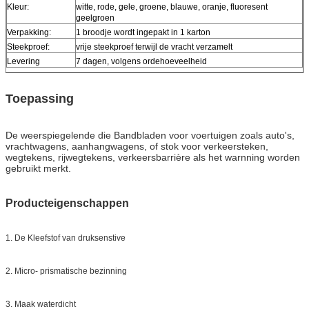
Kleur:
witte, rode, gele, groene, blauwe, oranje, fluoresent
geelgroen
Verpakking:
1 broodje wordt ingepakt in 1 karton
Steekproef:
vrije steekproef terwijl de vracht verzamelt
Levering
7 dagen, volgens ordehoeveelheid
Toepassing
De weerspiegelende die Bandbladen voor voertuigen zoals auto's,
vrachtwagens, aanhangwagens, of stok voor verkeersteken,
wegtekens, rijwegtekens, verkeersbarrière als het warnning worden
gebruikt merkt.
Producteigenschappen
1. De Kleefstof van druksenstive
2. Micro- prismatische bezinning
3. Maak waterdicht