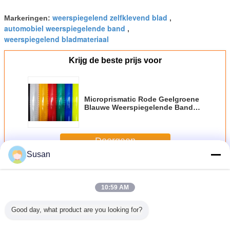
weerspiegelend zelfklevend blad
Markeringen:
,
automobiel weerspiegelende band
,
weerspiegelend bladmateriaal
Krijg de beste prijs voor
Microprismatic Rode Geelgroene
Blauwe Weerspiegelende Band
Zelfklevende 1.22m*45.72m,
Doorgaan
Susan
Weerspiegelende Bandbladen
Meer
10:59 AM
Good day, what product are you looking for?
ormige
China Fabriek op
Honingraat PVC
High Quality Self
Gele en 