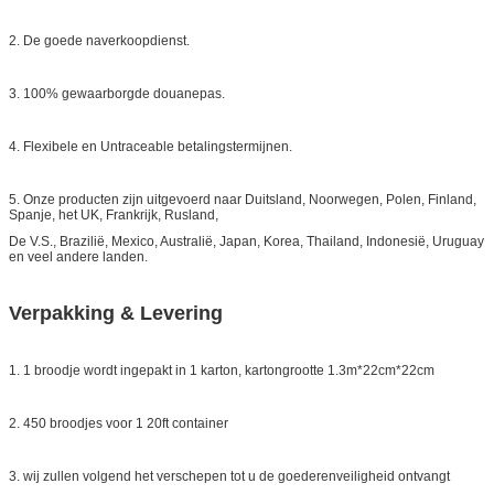
2. De goede naverkoopdienst.
3. 100% gewaarborgde douanepas.
4. Flexibele en Untraceable betalingstermijnen.
5. Onze producten zijn uitgevoerd naar Duitsland, Noorwegen, Polen, Finland,
Spanje, het UK, Frankrijk, Rusland,
De V.S., Brazilië, Mexico, Australië, Japan, Korea, Thailand, Indonesië, Uruguay
en veel andere landen.
Verpakking & Levering
1. 1 broodje wordt ingepakt in 1 karton, kartongrootte 1.3m*22cm*22cm
2. 450 broodjes voor 1 20ft container
3. wij zullen volgend het verschepen tot u de goederenveiligheid ontvangt