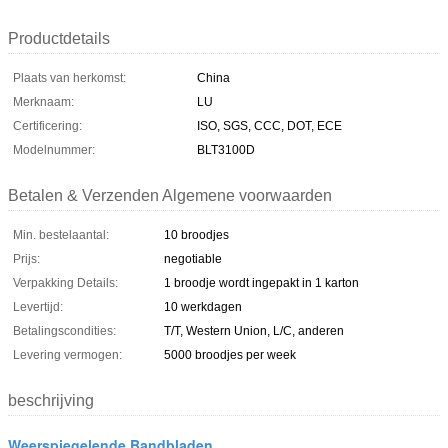
Productdetails
Plaats van herkomst:
China
Merknaam:
LU
Certificering:
ISO, SGS, CCC, DOT, ECE
Modelnummer:
BLT3100D
Betalen & Verzenden Algemene voorwaarden
Min. bestelaantal:
10 broodjes
Prijs:
negotiable
Verpakking Details:
1 broodje wordt ingepakt in 1 karton
Levertijd:
10 werkdagen
Betalingscondities:
T/T, Western Union, L/C, anderen
Levering vermogen:
5000 broodjes per week
beschrijving
Weerspiegelende Bandbladen