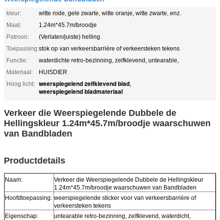
kleur:
witte rode, gele zwarte, witte oranje, witte zwarte, enz.
Maat:
1.24m*45.7m/broodje
Patroon:
(Verlaten/juiste) helling
Toepassing:
stok op van verkeersbarrière of verkeersteken tekens
Functie:
waterdichte retro-bezinning, zelfklevend, untearable,
Materiaal:
HUISDIER
weerspiegelend zelfklevend blad
Hoog licht:
,
weerspiegelend bladmateriaal
Verkeer die Weerspiegelende Dubbele de
Hellingskleur 1.24m*45.7m/broodje waarschuwen
van Bandbladen
Productdetails
Naam:
Verkeer die Weerspiegelende Dubbele de Hellingskleur
1.24m*45.7m/broodje waarschuwen van Bandbladen
Hoofdtoepassing:
weerspiegelende sticker voor van verkeersbarrière of
verkeersteken tekens
Eigenschap:
untearable retro-bezinning, zelfklevend, waterdicht,