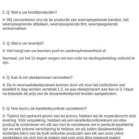
2. Q: Wat is uw hoofdproducten?
A: Wij concentreren ons op de productie van weerspiegelende banden, het
weerspiegelende afdekken, weerspiegelende film, weerspiegelende
verkeersteken
3. Q: Wat is uw levertijd?
A: Het hangt van uw bevolen punt en aankoophoeveelheid af.
Normaal, zal het 10 dagen vergen om een orde na stortingsbetaling voltooid te
zijn.
4. Q: Kan ik om steekproeven verzoeken?
A: De in-voorraadsteekproeven kunnen door vrij voor het controleren van
kwaliteit in dag worden verstrekt 1-2, en pas steekproeven aan kan in 3-7days
na betaalde de prijs van de douanesteekproef worden aangeboden.
5. Q: Hoe kunt u de kwaliteitscontrole verzekeren?
A: Tijdens het opdracht geven van tot proces, hebben wij de inspectienorm vóór
levering. Vóór verpakking, hebben wij een kwaliteitscontroleteam om elke
prodcut te controleren om elk van hen te verzekeren om in perfecte kwaliteit te
zijn en een schone verschijning te hebben, en wij zullen daadwerkelijke
duidelijke foto's van de bulk voltooide producten aan elk van onze cliënt
verstrekken om zich hen te maken niet over enig ding ongerust maken.