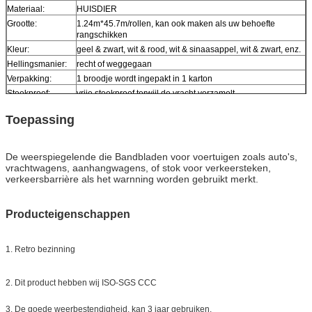
Materiaal:
HUISDIER
Grootte:
1.24m*45.7m/rollen, kan ook maken als uw behoefte
rangschikken
Kleur:
geel & zwart, wit & rood, wit & sinaasappel, wit & zwart, enz.
Hellingsmanier:
recht of weggegaan
Verpakking:
1 broodje wordt ingepakt in 1 karton
Steekproef:
vrije steekproef terwijl de vracht verzamelt
Levering
7 dagen, volgens ordehoeveelheid
Toepassing
De weerspiegelende die Bandbladen voor voertuigen zoals auto's,
vrachtwagens, aanhangwagens, of stok voor verkeersteken,
verkeersbarrière als het warnning worden gebruikt merkt.
Producteigenschappen
1. Retro bezinning
2. Dit product hebben wij ISO-SGS CCC
3. De goede weerbestendigheid, kan 3 jaar gebruiken.