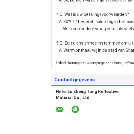
A: Ja, konden wij de vrije steekproef aa
4.Q: Wat is uw betalingsvoorwaarden?
A: 30% T/T vooraf, saldo tegen het exe
Als u een andere vraag hebt, pls voel v
5.Q: Zult u ons ermee instemmen om u 
A: Warm onthaal, wij in de stad van Sha
,
label:
honingraat weerspiegelende band
infra
Contactgegevens
Hefei Lu Zheng Tong Reflective
Material Co., Ltd.