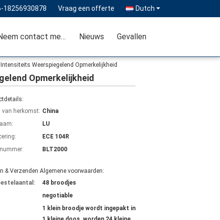
6-18256930878
Vraag een offerte
Dutch
Neem contact met ons op
Nieuws
Gevallen
ntensiteits Weerspiegelend Opmerkelijkheid
gelend Opmerkelijkheid
tdetails:
s van herkomst:
China
aam:
LU
cering:
ECE 104R
lnummer:
BLT2000
en & Verzenden Algemene voorwaarden:
bestelaantal:
48 broodjes
negotiable
1 klein broodje wordt ingepakt in
1 kleine doos, worden 24 kleine