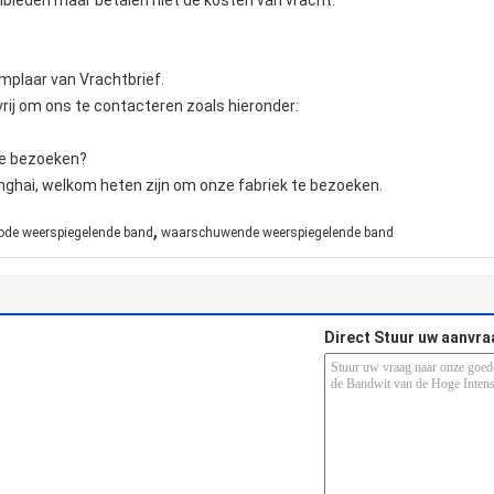
nbieden maar betalen niet de kosten van vracht.
mplaar van Vrachtbrief.
rij om ons te contacteren zoals hieronder:
te bezoeken?
nghai, welkom heten zijn om onze fabriek te bezoeken.
,
rode weerspiegelende band
waarschuwende weerspiegelende band
Direct Stuur uw aanvra