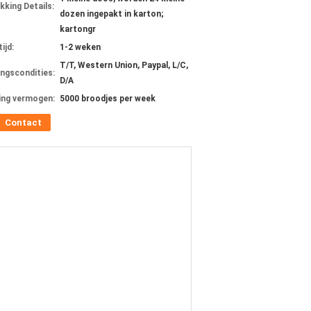
kking Details:
dozen ingepakt in karton;
kartongr
ijd:
1-2 weken
T/T, Western Union, Paypal, L/C,
ingscondities:
D/A
ing vermogen:
5000 broodjes per week
Contact