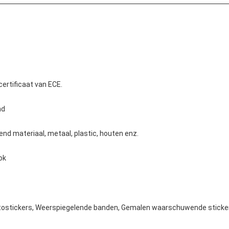
certificaat van ECE.
nd
lend materiaal, metaal, plastic, houten enz.
ok
utostickers, Weerspiegelende banden, Gemalen waarschuwende sticke