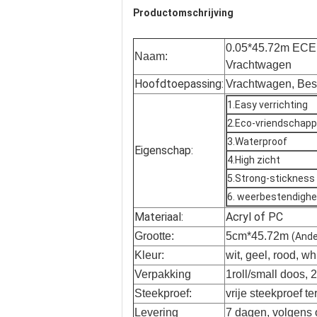
Productomschrijving
0.05*45.72m ECE 
Naam:
Vrachtwagen
Hoofdtoepassing:
Vrachtwagen, Bes
1.Easy verrichting
2.Eco-vriendschappe
3.Waterproof
Eigenschap:
4.High zicht
5.Strong-stickness
6. weerbestendighe
Materiaal:
Acryl of PC
Grootte:
5cm*45.72m
(Ande
Kleur:
wit, geel, rood, w
Verpakking
1roll/small doos, 
Steekproef:
vrije steekproef te
Levering
7 dagen, volgens