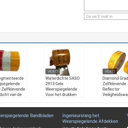
egmenteerde
Waterdichte SASO
Diamond Gra
piegelende
2913 Gele
Zelfklevende
e Zelfklevende
Weerspiegelende
Reflector
dicht van de
Voor het drukken
Veiligheidsw
kelijkheidsband
geschikte Stickers
Sticker Reflec
Verkeersteken
Kleur:
Geel, wit, roo
Cinta ECE104
:
geel, wit, rood
d
Reflecterend
erspiegelende Bandbladen
Ingenieursrang het
at:
50mm*50
Grootte:
2inch*50
Sticker Tape 
Weerspiegelende Afdekken
m, 3inch*50m, 4inc
voor Lange
ik:
Zelfkleven
h*50m
Voertuigen