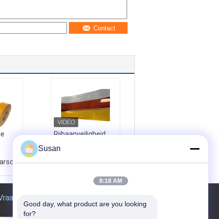
Contact
de
Rijbaanveiligheid
Reflecterend
Susan
materiaal
aarschuwing
Voertuigsticker ECE
tiva
104R Reflecterende
R
tapes voor zware
8:18 AM
e
vrachtwagens
Vraag een offerte aan
Truck
Productnaam:
Rijba
Good day, what product are you looking 
anveiligheid Reflect
for?
erend materiaal Voe