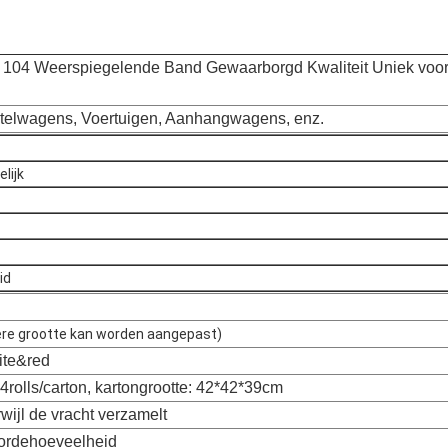
104 Weerspiegelende Band Gewaarborgd Kwaliteit Uniek voo
telwagens, Voertuigen, Aanhangwagens, enz.
lijk
id
re grootte kan worden aangepast)
hite&red
24rolls/carton, kartongrootte: 42*42*39cm
rwijl de vracht verzamelt
 ordehoeveelheid