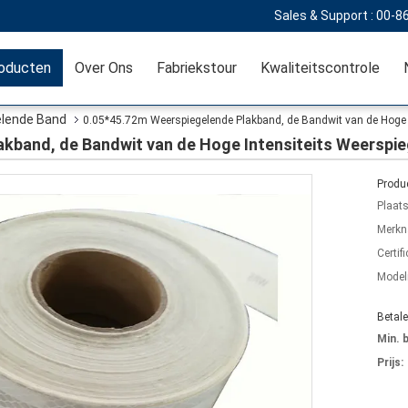
Sales & Support :
00-8
oducten
Over Ons
Fabriekstour
Kwaliteitscontrole
elende Band
0.05*45.72m Weerspiegelende Plakband, de Bandwit van de Hoge I
kband, de Bandwit van de Hoge Intensiteits Weerspie
Produc
Plaat
Merkn
Certifi
Mode
Betal
Min. 
Prijs: