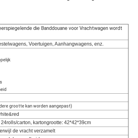
erspiegelende die Banddouane voor Vrachtwagen wordt
estelwagens, Voertuigen, Aanhangwagens, enz.
pelijk
ss
heid
dere grootte kan worden aangepast)
 white&red
, 24rolls/carton, kartongrootte: 42*42*39cm
terwijl de vracht verzamelt