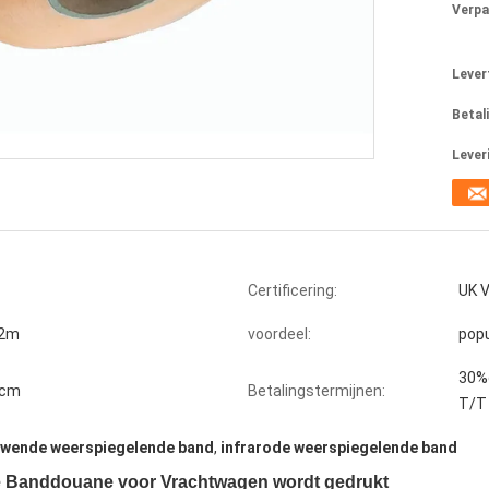
Verpa
Levert
Betal
Lever
Certificering:
UK V
72m
voordeel:
popu
30%d
9cm
Betalingstermijnen:
T/T
wende weerspiegelende band
,
infrarode weerspiegelende band
e Banddouane voor Vrachtwagen wordt gedrukt