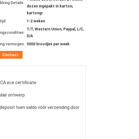
kking Details:
dozen ingepakt in karton;
kartongr
ijd:
1-2 weken
T/T, Western Union, Paypal, L/C,
ingscondities:
D/A
ing vermogen:
5000 broodjes per week
Contact
CA ece certificate
lair ontwerp
eposit toen saldo vóór verzending door