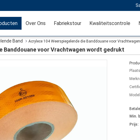
Sa
oducten
Over Ons
Fabriekstour
Kwaliteitscontrole
elende Band
Acrylece 104 Weerspiegelende die Banddouane voor Vrachtwagen
ie Banddouane voor Vrachtwagen wordt gedrukt
Produc
Plaat
Merkn
Certifi
Mode
Betal
Min. 
Prijs: