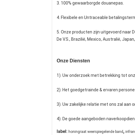
3. 100% gewaarborgde douanepas.
4. Flexibele en Untraceable betalingsterm
5. Onze producten zijn uitgevoerd naar Du
De V.S., Brazilië, Mexico, Australië, Japa
Onze Diensten
1). Uw onderzoek met betrekking tot onz
2). Het goedgetrainde & ervaren personee
3). Uw zakelijke relatie met ons zal aan o
4). De goede aangeboden naverkoopdienst,
,
label:
honingraat weerspiegelende band
infra