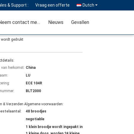
les & Support :
Vraag een offerte
Dutch
Neem contact met ons op
Nieuws
Gevallen
 wordt gedrukt
tdetails:
s van herkomst:
China
aam:
LU
cering:
ECE 104R
lnummer:
BLT2000
en & Verzenden Algemene voorwaarden:
bestelaantal:
48 broodjes
negotiable
1 klein broodje wordt ingepakt in
1 kleine doos, worden 24 kleine