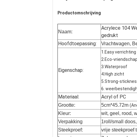
Productomschrijving
Acrylece 104 We
Naam:
gedrukt
Hoofdtoepassing:
Vrachtwagen, B
1.Easy verrichting
2.Eco-vriendschap
3.Waterproof
Eigenschap:
4.High zicht
5.Strong-stickne
6. weerbestendig
Materiaal:
Acryl of PC
Grootte:
5cm*45.72m
(An
Kleur:
wit, geel, rood,
Verpakking
1roll/small doos
Steekproef:
vrije steekproef 