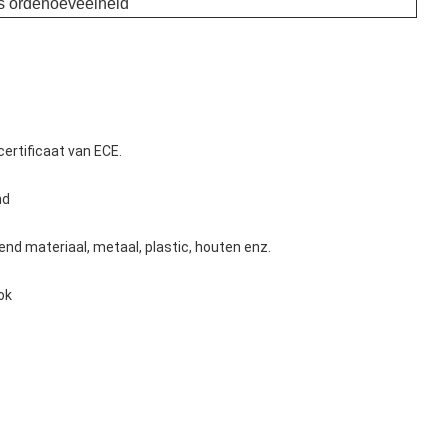
s ordehoeveelheid
certificaat van ECE.
nd
lend materiaal, metaal, plastic, houten enz.
ok