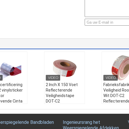
 certificering
2 Inch X 150 Voet
Fabrieksfabri
 vinylsticker
Reflecterende
Veiligheid Ro
tor
Veiligheidstape
Wit DOT-C2
evende Cinta
DOT-C2
Reflecterend
tiva
Waterdichte Rode
met hoge
sticker vinyl
en Witte
zichtbaarheid
terende tape
Zelfklevende
vrachtwagen
erspiegelende Bandbladen
Ingenieursrang het
:
2 inch certifi
Conspicuity Tape
Naam:
Fabrie
Weerspiegelende Afdekken
 Dot-c2 vinyls
voor Trailer,
kant Veilighe