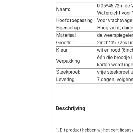
0.05*45.72m de 
Naam:
Waterdicht voor
Hoofdtoepassing:
Voor vrachtwage
Eigenschap:
Hoog zicht, duide
Materiaal:
de weerspiegelen
Grootte:
2inch*45.72m/1i
Kleur:
wit en rood (6in
één die broodje 
Verpakking
karton wordt ing
Steekproef:
vrije steekproef 
Levering
7 dagen, volgen
Beschrijving
1. Dit product hebben wij het certificaat 