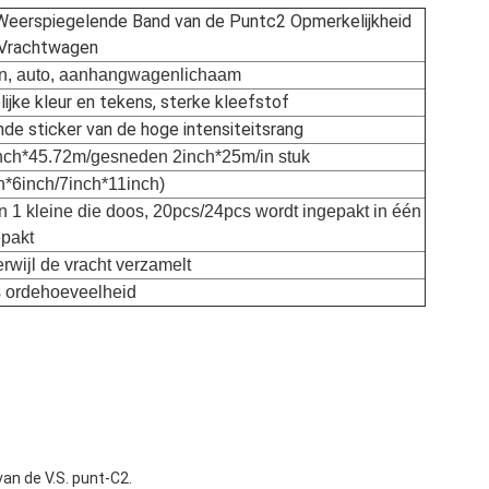
Weerspiegelende Band van de Puntc2 Opmerkelijkheid
 Vrachtwagen
n, auto, aanhangwagenlichaam
lijke kleur en tekens, sterke kleefstof
de sticker van de hoge intensiteitsrang
nch*45.72m/gesneden 2inch*25m/in stuk
ch*6inch/7inch*11inch)
in 1 kleine die doos, 20pcs/24pcs wordt ingepakt in één
epakt
terwijl de vracht verzamelt
s ordehoeveelheid
van de V.S. punt-C2.