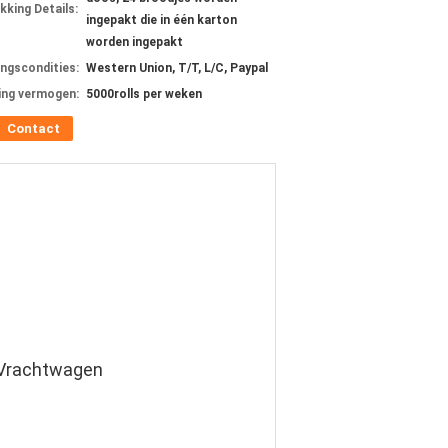
kking Details:
ingepakt die in één karton
worden ingepakt
ingscondities:
Western Union, T/T, L/C, Paypal
ing vermogen:
5000rolls per weken
Contact
 Vrachtwagen