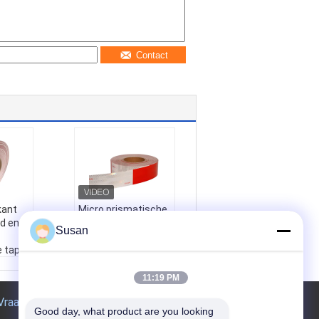
Contact
kant
Micro prismatische
od en
rode en witte 6 inch
Susan
* 6 inch DOT-C2
e tape
reflecterende tape
voor vrachtwagens
 voor
Naam:
Micro prisma
11:19 PM
s
tische rode en witte
Vraag een offerte aan
ksfabri
6 inch * 6 inch DOT-
Good day, what product are you looking 
id Rood
C2 reflecterende ta