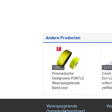
Andere Producten
Prismatische
2 inch
Geelgroene PUNTc2
Dot-c2
Weerspiegelende
reflec
Band voor
zelfkl
Vrachtwagens
Reflec
Producttype:
Prism
streep
atisch
reflec
Weerspiegelende
We
levertijd:
1-2 weken
Naam
Opmerkelijkheidsband
Materiaal:
PC van W
cering