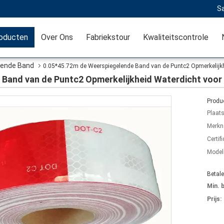
Sa
oducten
Over Ons
Fabriekstour
Kwaliteitscontrole
lende Band
0.05*45.72m de Weerspiegelende Band van de Puntc2 Opmerkelijk
 Band van de Puntc2 Opmerkelijkheid Waterdicht voo
Produc
Plaat
Merkn
Certifi
Mode
Betal
Min. 
Prijs: