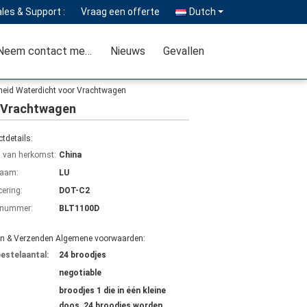
les & Support :
Vraag een offerte
Dutch
Neem contact met ons op
Nieuws
Gevallen
heid Waterdicht voor Vrachtwagen
r Vrachtwagen
tdetails:
s van herkomst:
China
aam:
LU
cering:
DOT-C2
lnummer:
BLT1100D
en & Verzenden Algemene voorwaarden:
bestelaantal:
24 broodjes
negotiable
broodjes 1 die in één kleine
doos, 24 broodjes worden