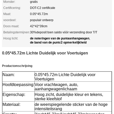
Monster:
gratis
Certificering:
DOT-C2 certificate
Maat:
0.05*45.72m
voordeel:
populair ontwerp
Doos maat:
42*42*39cm
Betalingstermijnen:
30%deposit toen saldo vóór verzending door T/T
de noteringen van de puntaanhangwagen
Hoog licht:
,
de band van de puntc2 opmerkelijkheid
0.05*45.72m Lichte Duidelijk voor Voertuigen
Productomschrijving
Naam:
0.05*45.72m Lichte Duidelijk voor
Voertuigen
Hoofdtoepassing:
Voor vrachtwagen, auto,
aanhangwagenlichaam
Eigenschap:
Hoog zicht, duidelijke kleur en tekens,
sterke kleefstof
Materiaal:
de weerspiegelende sticker van de hoge
intensiteitsrang