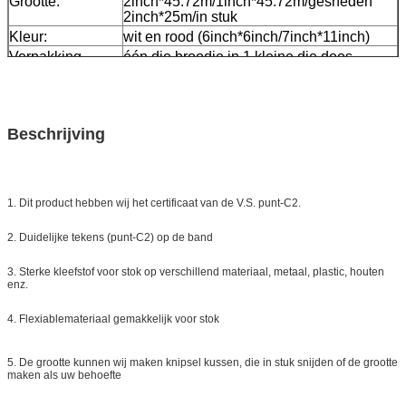
Grootte:
2inch*45.72m/1inch*45.72m/gesneden
2inch*25m/in stuk
Kleur:
wit en rood (6inch*6inch/7inch*11inch)
Verpakking
één die broodje in 1 kleine die doos,
20pcs/24pcs wordt ingepakt in één karton
wordt ingepakt
Steekproef:
vrije steekproef terwijl de vracht verzamelt
Levering
7 dagen, volgens ordehoeveelheid
Beschrijving
1. Dit product hebben wij het certificaat van de V.S. punt-C2.
2. Duidelijke tekens (punt-C2) op de band
3. Sterke kleefstof voor stok op verschillend materiaal, metaal, plastic, houten
enz.
4. Flexiablemateriaal gemakkelijk voor stok
5. De grootte kunnen wij maken knipsel kussen, die in stuk snijden of de grootte
maken als uw behoefte