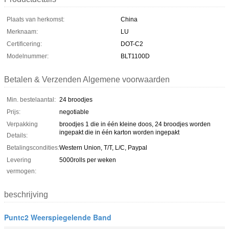
Plaats van herkomst:
China
Merknaam:
LU
Certificering:
DOT-C2
Modelnummer:
BLT1100D
Betalen & Verzenden Algemene voorwaarden
Min. bestelaantal:
24 broodjes
Prijs:
negotiable
Verpakking
broodjes 1 die in één kleine doos, 24 broodjes worden
ingepakt die in één karton worden ingepakt
Details:
Betalingscondities:
Western Union, T/T, L/C, Paypal
Levering
5000rolls per weken
vermogen:
beschrijving
Puntc2 Weerspiegelende Band