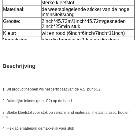
sterke kleefstof
Materiaal:
de weerspiegelende sticker van de hoge
intensiteitsrang
Grootte:
2inch*45.72m/1inch*45.72m/gesneden
2inch*25m/in stuk
Kleur:
wit en rood (6inch*6inch/7inch*11inch)
Verpakking
één die broodje in 1 kleine die doos,
20pcs/24pcs wordt ingepakt in één karton
wordt ingepakt
Steekproef:
vrije steekproef terwijl de vracht verzamelt
Levering
7 dagen, volgens ordehoeveelheid
Beschrijving
1. Dit product hebben wij het certificaat van de V.S. punt-C2.
2. Duidelijke tekens (punt-C2) op de band
3. Sterke kleefstof voor stok op verschillend materiaal, metaal, plastic, houten
enz.
4. Flexiablemateriaal gemakkelijk voor stok