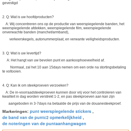
gevestigd
2. Q: Wat is uw hoofdproducten?
A: Wij concentreren ons op de productie van weerspiegelende banden, het
weerspiegelende afdekken, weerspiegelende film, weerspiegelende
onverwachte banden (manchet/armband),
verkeerskegels, autonummerplaat, en verwante veiligheidsproducten.
3. Q: Wat is uw levertijd?
A: Het hangt van uw bevolen punt en aankoophoeveelheid af.
Normaal, zal het 10 aan 15days nemen om een orde na stortingsbetaling
te voltooien.
4. Q: Kan ik om steekproeven verzoeken?
A: De in-voorraadsteekproeven kunnen door vrij voor het controleren van
kwaliteit in dag worden verstrekt 1-2, en pas steekproeven aan kan zijn
aangeboden in 3-7days na betaalde de prijs van de douanesteekproef.
punt weerspiegelende stickers
Markeringen:
,
de band van de puntc2 opmerkelijkheid
,
de noteringen van de puntaanhangwagen