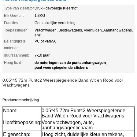
Type van kleefstof:
Druk - gevoelige Kleefstof
Elk Gewicht:
1.3KG
Functies:
Gemakkelijke verrichting
Toepassingen:
Vrachtwagen, Bestelwagens, Voertuigen, Aanhangwagens,
enz.
Belangrijkste
PC of PMMA
materiaal:
duurzaamheid:
7-10 jaar
de noteringen van de puntaanhangwagen
Hoog licht:
,
punt weerspiegelende stickers
0.05*45.72m Puntc2 Weerspiegelende Band Wit en Rood voor
Vrachtwagens
Productomschrijving
Naam:
0.05*45.72m Puntc2 Weerspiegelende
Band Wit en Rood voor Vrachtwagens
Hoofdtoepassing:
Voor vrachtwagen, auto,
aanhangwagenlichaam
Eigenschap:
Hoog zicht, duidelijke kleur en tekens,