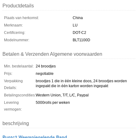
Productdetails
Plaats van herkomst:
China
Merknaam:
LU
Certificering:
DOT-C2
Modelnummer:
BLT1100D
Betalen & Verzenden Algemene voorwaarden
Min. bestelaantal:
24 broodjes
Prijs:
negotiable
Verpakking
broodjes 1 die in één kleine doos, 24 broodjes worden
ingepakt die in één karton worden ingepakt
Details:
Betalingscondities:
Western Union, T/T, L/C, Paypal
Levering
5000rolls per weken
vermogen:
beschrijving
Puntc2 Weerspiegelende Band