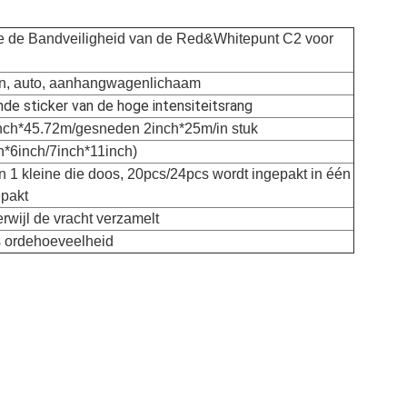
 de Bandveiligheid van de Red&Whitepunt C2 voor
n, auto, aanhangwagenlichaam
de sticker van de hoge intensiteitsrang
nch*45.72m/gesneden 2inch*25m/in stuk
ch*6inch/7inch*11inch)
in 1 kleine die doos, 20pcs/24pcs wordt ingepakt in één
epakt
terwijl de vracht verzamelt
s ordehoeveelheid