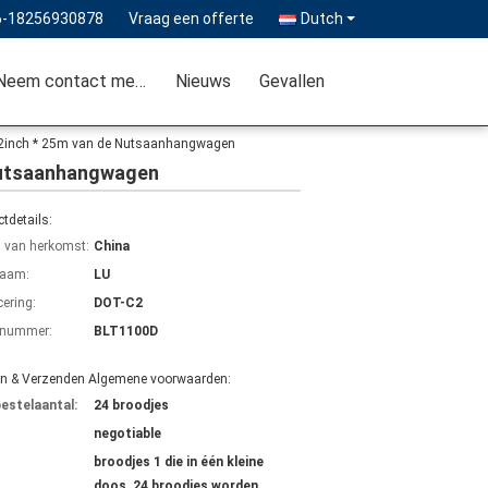
6-18256930878
Vraag een offerte
Dutch
Neem contact met ons op
Nieuws
Gevallen
s 2inch * 25m van de Nutsaanhangwagen
 Nutsaanhangwagen
tdetails:
s van herkomst:
China
aam:
LU
cering:
DOT-C2
lnummer:
BLT1100D
en & Verzenden Algemene voorwaarden:
bestelaantal:
24 broodjes
negotiable
broodjes 1 die in één kleine
doos, 24 broodjes worden