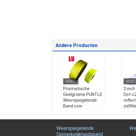
Andere Producten
Prismatische
2 inch
Geelgroene PUNTc2
Dot-c2
Weerspiegelende
reflec
Band voor
zelfkl
Vrachtwagens
Reflec
Producttype:
Prism
streep
atisch
reflec
Weerspiegelende
We
levertijd:
1-2 weken
Naam
Opmerkelijkheidsband
Materiaal:
PC van W
cering