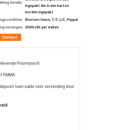
kking Details:
ingepakt die in één karton
worden ingepakt
ingscondities:
Western Union, T/T, L/C, Paypal
ing vermogen:
5000rolls per weken
Contact
klevende Prismatisch
of PMMA
eposit toen saldo vóór verzending door
heid