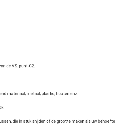
van de V.S. punt-C2.
lend materiaal, metaal, plastic, houten enz.
ok
ussen, die in stuk snijden of de grootte maken als uw behoefte