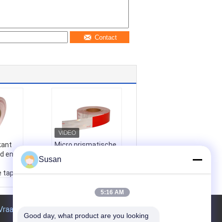
Contact
kant
Micro prismatische
od en
rode en witte 6 inch
Susan
* 6 inch DOT-C2
e tape
reflecterende tape
voor vrachtwagens
 voor
Naam:
Micro prisma
5:16 AM
s
tische rode en witte
Vraag een offerte aan
ksfabri
6 inch * 6 inch DOT-
Good day, what product are you looking 
id Rood
C2 reflecterende ta