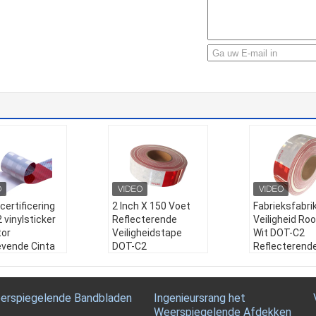
 certificering
2 Inch X 150 Voet
Fabrieksfabri
 vinylsticker
Reflecterende
Veiligheid Ro
tor
Veiligheidstape
Wit DOT-C2
evende Cinta
DOT-C2
Reflecterend
tiva
Waterdichte Rode
met hoge
sticker vinyl
en Witte
zichtbaarheid
terende tape
Zelfklevende
vrachtwagen
erspiegelende Bandbladen
Ingenieursrang het
:
2 inch certifi
Conspicuity Tape
Naam:
Fabrie
Weerspiegelende Afdekken
 Dot-c2 vinyls
voor Trailer,
kant Veilighe