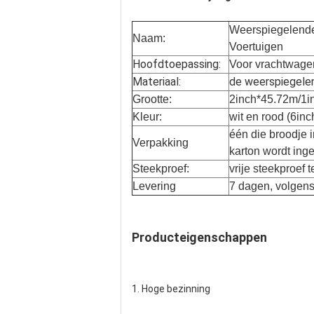
Weerspiegelende
Naam:
Voertuigen
Hoofdtoepassing:
Voor vrachtwage
Materiaal:
de weerspiegelen
Grootte:
2inch*45.72m/1i
Kleur:
wit en rood (6in
één die broodje 
Verpakking
karton wordt ing
Steekproef:
vrije steekproef 
Levering
7 dagen, volgen
Producteigenschappen
1. Hoge bezinning