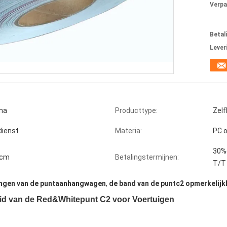
Verpa
Betal
Lever
ina
Producttype:
Zelf
dienst
Materia:
PC 
30%d
9cm
Betalingstermijnen:
T/T
ingen van de puntaanhangwagen
,
de band van de puntc2 opmerkelijk
id van de Red&Whitepunt C2 voor Voertuigen