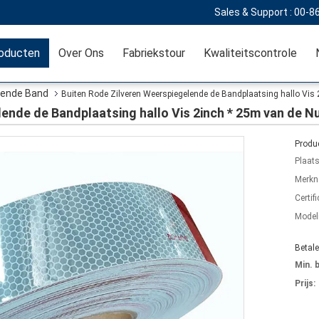
Sales & Support :
00-8
oducten
Over Ons
Fabriekstour
Kwaliteitscontrole
lende Band
Buiten Rode Zilveren Weerspiegelende de Bandplaatsing hallo Vi
lende de Bandplaatsing hallo Vis 2inch * 25m van de
Produc
Plaat
Merkn
Certifi
Mode
Betal
Min. 
Prijs: