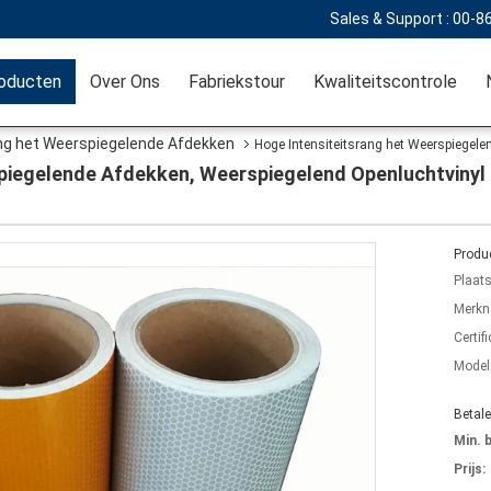
Sales & Support :
00-8
oducten
Over Ons
Fabriekstour
Kwaliteitscontrole
ang het Weerspiegelende Afdekken
Hoge Intensiteitsrang het Weerspiegele
piegelende Afdekken, Weerspiegelend Openluchtvinyl 
Produc
Plaat
Merkn
Certifi
Mode
Betal
Min. 
Prijs: