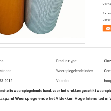
Verpa
Betal
Lever
ina
Producttype:
Glaz
ickness
Weerspiegelende index:
Gemi
33-2012
Voordeel:
hoog
nsiteits weerspiegelende band
,
voor het drukken geschikt weerspie
lasparel Weerspiegelende het Afdekken Hoge Intensiteit in