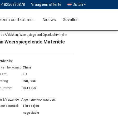
6-18256930878
Vraag een offerte
Dutch
Neem contact met ons op
Nieuws
Gevallen
nde Afdekken, Weerspiegelend Openluchtvinyl in
in Weerspiegelende Materiële
tdetails:
s van herkomst:
China
aam:
LU
cering:
ISO, SGS
lnummer:
BLT1800
en & Verzenden Algemene voorwaarden:
bestelaantal:
1 broodjes
negotiable