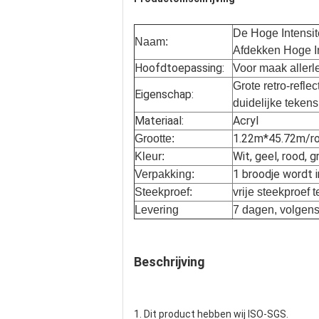
De Hoge Intensit
Naam:
Afdekken Hoge In
Hoofdtoepassing:
Voor maak allerl
Grote retro-refle
Eigenschap:
duidelijke tekens
Materiaal:
Acryl
1.22m*45.72m/rol
Grootte:
Wit, geel, rood, g
Kleur:
1 broodje wordt i
Verpakking:
Steekproef:
vrije steekproef 
Levering
7 dagen, volgen
Beschrijving
1. Dit product hebben wij ISO-SGS.