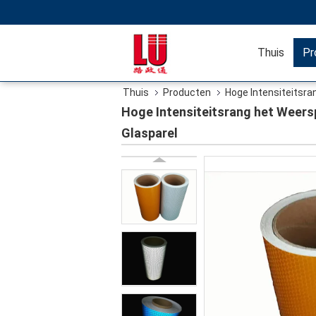
Thuis
Pr
Thuis
Producten
Hoge Intensiteitsr
Weerspiegelende Materiële Glasparel
Hoge Intensiteitsrang het Weers
Glasparel