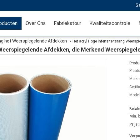
Sa
oducten
Over Ons
Fabriekstour
Kwaliteitscontrole
ang het Weerspiegelende Afdekken
Het acryl Hoge Intensiteitsrang Weersp
g Weerspiegelende Afdekken, die Merkend Weerspiege
Produc
Plaat
Merkn
Certifi
Mode
Betal
Min. 
Prijs:
Verpa