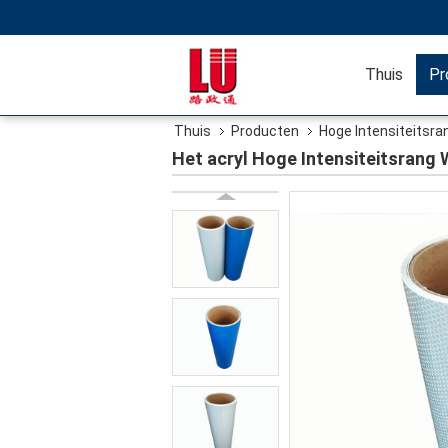
Thuis
Pr
Thuis
Producten
Hoge Intensiteitsr
Tekenmateriaal waarschuwt
Het acryl Hoge Intensiteitsran