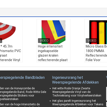
 * 45.7m
Hoge intensiteit
Micro Glass 
Prismatic PVC
ingekapselde
1800 PMMA
graat
glazen kralen
Reflecterende
terende Vinyl
reflecterende plaat
Folie Voor
r Film
honingraat film voor
Verkeersbord
terende Folie
weg en
Prismatische 
verkeersbord
Hoge Intensit
erspiegelende Bandbladen
Ingenieursrang het
ersborden
Weerbestendighei
Weerbestend
Weerspiegelende Afdekken
ersveiligheidsborden
d:
10 jaar
d:
Uitstekend
estendighei
Materiaal:
Acryl
Materiaal:
P
den van de Honeycombe de
Het witte Rode Oranje Zwarte
ar
Kleur:
Wit/ Geel/ Ro
Kleur:
Wit/ Ge
rspiegelende Band, Rode Witte Gele
Weerspiegelende Vinyl van de
rspiegelende Stickers voor
Techniekrang voor Vinylverkeersteken
iaal:
PVC
od/ Blauw/ Groen/ O
od/ Blauw/ Gr
verkeersteken
:
Wit/ Geel/ Ro
ranje
ranje
Het glas parelt Ingenieursrang het
den van de hoge Intensiteits de
Weerspiegelende Afdekken voor Tekens
lauw/ Groen/ O
Productnaam:
Hog
Productnaa