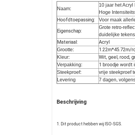
10 jaar het Acry
Naam:
Hoge Intensitei
Hoofdtoepassing:
Voor maak allerl
Grote retro-refle
Eigenschap:
duidelijke tekens
Materiaal:
Acryl
1.22m*45.72m/rol
Grootte:
Wit, geel, rood, g
Kleur:
1 broodje wordt i
Verpakking:
Steekproef:
vrije steekproef 
Levering
7 dagen, volgen
Beschrijving
1. Dit product hebben wij ISO-SGS.