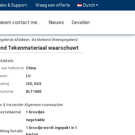
les & Support :
Vraag een offerte
Dutch
Neem contact met ons op
Nieuws
Gevallen
iegelende Afdekken, die Merkend Weerspiegelend
lend Tekenmateriaal waarschuwt
tdetails:
s van herkomst:
China
aam:
LU
cering:
ISO, SGS
lnummer:
BLT1800
en & Verzenden Algemene voorwaarden:
bestelaantal:
1 broodjes
negotiable
1 broodje wordt ingepakt in 1
kking Details:
karton