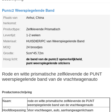
Puntc2 Weerspiegelende Band
Plaats van
Anhui, China
herkomst:
Producttype:
Zelfklevende Prismatisch
Levertijd:
1-2 weken
Materiaal:
HUISDIER/PC van Weerspiegelende Band
MOQ:
24 broodjes
Grootte:
5cm*45.72m
de band van de puntc2 opmerkelijkheid
Hoog licht:
,
punt weerspiegelende stickers
Rode en witte prismatische zelfklevende de PUNT
weerspiegelende band van de vrachtwagenauto
Productomschrijving
Naam:
rode en witte prismatische zelfklevende de PUNT
weerspiegelende band van de vrachtwagenauto
Hoofdtoepassing:
Voor vrachtwagen, auto, aanhangwagenlichaam