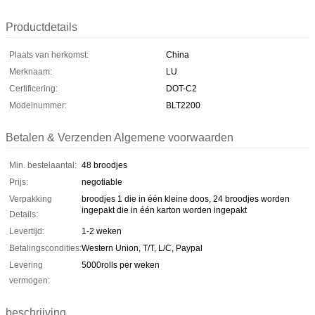
Productdetails
Plaats van herkomst:
China
Merknaam:
LU
Certificering:
DOT-C2
Modelnummer:
BLT2200
Betalen & Verzenden Algemene voorwaarden
Min. bestelaantal:
48 broodjes
Prijs:
negotiable
Verpakking
broodjes 1 die in één kleine doos, 24 broodjes worden
ingepakt die in één karton worden ingepakt
Details:
Levertijd:
1-2 weken
Betalingscondities:
Western Union, T/T, L/C, Paypal
Levering
5000rolls per weken
vermogen:
beschrijving