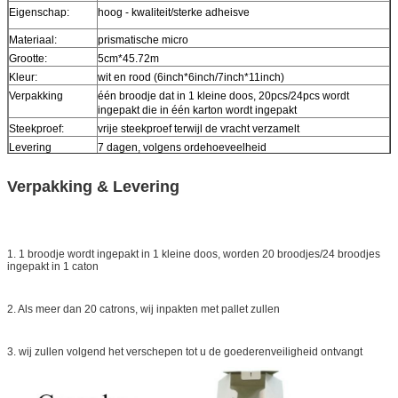
Eigenschap:
hoog - kwaliteit/sterke adheisve
Materiaal:
prismatische micro
Grootte:
5cm*45.72m
Kleur:
wit en rood (6inch*6inch/7inch*11inch)
Verpakking
één broodje dat in 1 kleine doos, 20pcs/24pcs wordt
ingepakt die in één karton wordt ingepakt
Steekproef:
vrije steekproef terwijl de vracht verzamelt
Levering
7 dagen, volgens ordehoeveelheid
Verpakking & Levering
1. 1 broodje wordt ingepakt in 1 kleine doos, worden 20 broodjes/24 broodjes
ingepakt in 1 caton
2. Als meer dan 20 catrons, wij inpakten met pallet zullen
3. wij zullen volgend het verschepen tot u de goederenveiligheid ontvangt