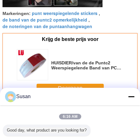
punt weerspiegelende stickers
Markeringen:
,
de band van de puntc2 opmerkelijkheid
,
de noteringen van de puntaanhangwagen
Krijg de beste prijs voor
HUISDIER/van de de Puntc2
Weerspiegelende Band van PC
de Materiële Weerspiegelende
Band hoogst voor Vrachtwagen
Doorgaan
Susan
Puntc2 Weerspiegelende Band
Meer
6:16 AM
Good day, what product are you looking for?
 150 Voet
Fabrieksfabrikant
Micro
Zelfklevende
Prismat