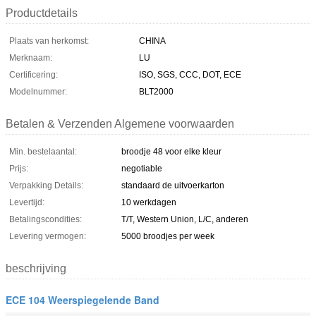
Productdetails
Plaats van herkomst:
CHINA
Merknaam:
LU
Certificering:
ISO, SGS, CCC, DOT, ECE
Modelnummer:
BLT2000
Betalen & Verzenden Algemene voorwaarden
Min. bestelaantal:
broodje 48 voor elke kleur
Prijs:
negotiable
Verpakking Details:
standaard de uitvoerkarton
Levertijd:
10 werkdagen
Betalingscondities:
T/T, Western Union, L/C, anderen
Levering vermogen:
5000 broodjes per week
beschrijving
ECE 104 Weerspiegelende Band