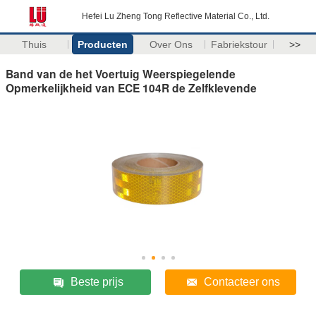
Hefei Lu Zheng Tong Reflective Material Co., Ltd.
Thuis
Producten
Over Ons
Fabriekstour
>>
Band van de het Voertuig Weerspiegelende
Opmerkelijkheid van ECE 104R de Zelfklevende
Beste prijs
Contacteer ons