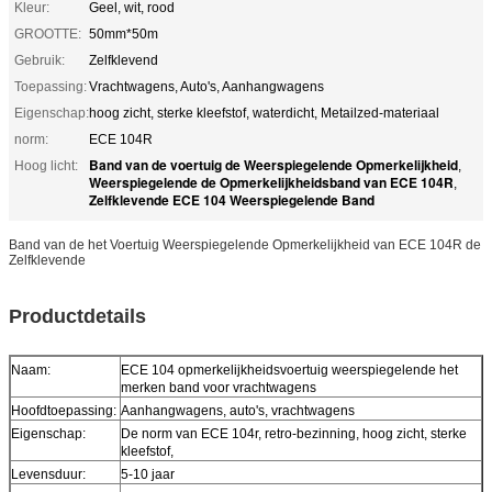
Kleur:
Geel, wit, rood
GROOTTE:
50mm*50m
Gebruik:
Zelfklevend
Toepassing:
Vrachtwagens, Auto's, Aanhangwagens
Eigenschap:
hoog zicht, sterke kleefstof, waterdicht, Metailzed-materiaal
norm:
ECE 104R
Band van de voertuig de Weerspiegelende Opmerkelijkheid
Hoog licht:
,
Weerspiegelende de Opmerkelijkheidsband van ECE 104R
,
Zelfklevende ECE 104 Weerspiegelende Band
Band van de het Voertuig Weerspiegelende Opmerkelijkheid van ECE 104R de
Zelfklevende
Productdetails
Naam:
ECE 104 opmerkelijkheidsvoertuig weerspiegelende het
merken band voor vrachtwagens
Hoofdtoepassing:
Aanhangwagens, auto's, vrachtwagens
Eigenschap:
De norm van ECE 104r, retro-bezinning, hoog zicht, sterke
kleefstof,
Levensduur:
5-10 jaar