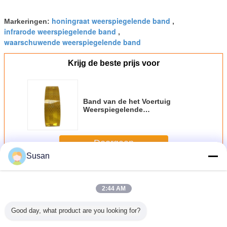
honingraat weerspiegelende band
Markeringen:
,
infrarode weerspiegelende band
,
waarschuwende weerspiegelende band
Krijg de beste prijs voor
Band van de het Voertuig
Weerspiegelende
Opmerkelijkheid van ECE 104R
de Zelfklevende
Doorgaan
Susan
ECE 104 Weerspiegelende Band
Meer
2:44 AM
Good day, what product are you looking for?
dichte
Diamond Grade
Rijbaanveiligheid
2 inch hoge
Zelfkle