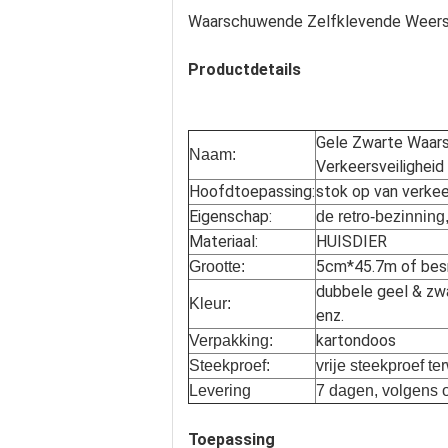
Waarschuwende Zelfklevende Weerspi
Productdetails
Gele Zwarte Waars
Naam:
Verkeersveiligheid
Hoofdtoepassing:
stok op van verkee
Eigenschap:
de retro-bezinning,
Materiaal:
HUISDIER
5cm*45.7m of besn
Grootte:
dubbele geel & zwar
Kleur:
enz.
kartondoos
Verpakking:
Steekproef:
vrije steekproef te
Levering
7 dagen, volgens 
Toepassing