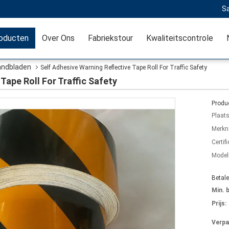
Sa
oducten
Over Ons
Fabriekstour
Kwaliteitscontrole
andbladen
Self Adhesive Warning Reflective Tape Roll For Traffic Safety
Tape Roll For Traffic Safety
Produc
Plaat
Merkn
Certifi
Mode
Betal
Min. 
Prijs:
Verpa