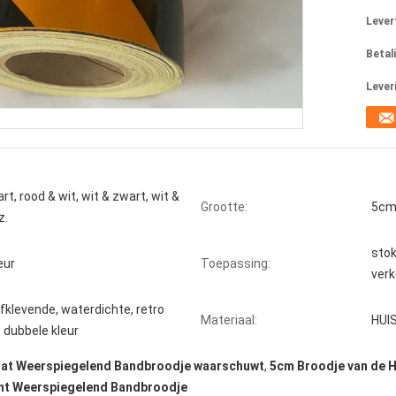
Levert
Betal
Lever
rt, rood & wit, wit & zwart, wit &
Grootte:
5cm*
z.
stok
eur
Toepassing:
ver
lfklevende, waterdichte, retro
Materiaal:
HUI
 dubbele kleur
dat Weerspiegelend Bandbroodje waarschuwt
,
5cm Broodje van de 
ht Weerspiegelend Bandbroodje