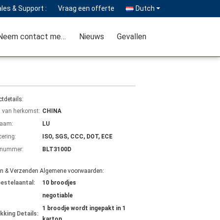
les & Support :
Vraag een offerte
Dutch
Neem contact met ons op
Nieuws
Gevallen
tdetails:
s van herkomst:
CHINA
aam:
LU
cering:
ISO, SGS, CCC, DOT, ECE
lnummer:
BLT3100D
en & Verzenden Algemene voorwaarden:
bestelaantal:
10 broodjes
negotiable
1 broodje wordt ingepakt in 1
kking Details:
karton