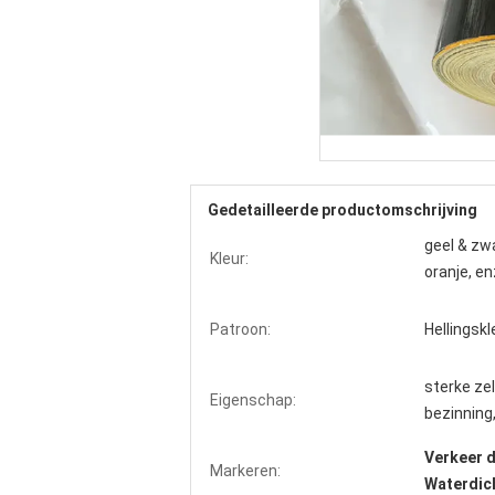
Gedetailleerde productomschrijving
geel & zwa
Kleur:
oranje, en
Patroon:
Hellingskl
sterke ze
Eigenschap:
bezinning,
Verkeer 
Markeren:
Waterdic