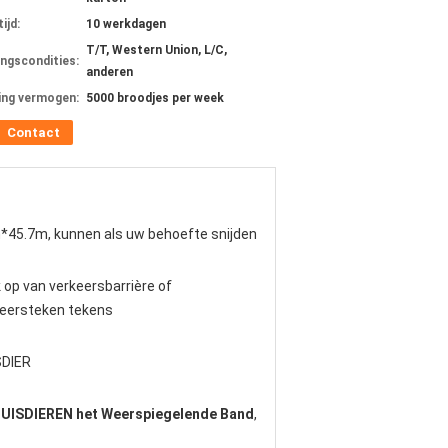
ijd:
10 werkdagen
T/T, Western Union, L/C,
ingscondities:
anderen
ing vermogen:
5000 broodjes per week
Contact
45.7m, kunnen als uw behoefte snijden
 op van verkeersbarrière of
keersteken tekens
SDIER
HUISDIEREN het Weerspiegelende Band
,