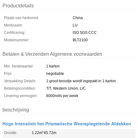
Productdetails
Plaats van herkomst:
China
Merknaam:
LU
Certificering:
ISO SGS CCC
Modelnummer:
BLT2100
Betalen & Verzenden Algemene voorwaarden
Min. bestelaantal:
1 karton
Prijs:
negotiable
Verpakking Details:
1 groot broodje wordt ingepakt in 1 karton
Betalingscondities:
T/T, Western Union, L/C
Levering vermogen:
8000rolls per week
beschrijving
Hoge Intensiteit het Prismatische Weerspiegelende Afdekken
Grootte:
1.22m*45.72m