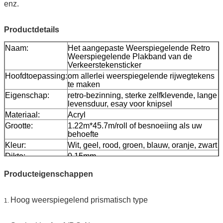
enz.
Productdetails
Naam:
Het aangepaste Weerspiegelende Retro
Weerspiegelende Plakband van de
Verkeerstekensticker
Hoofdtoepassing:
om allerlei weerspiegelende rijwegtekens
te maken
Eigenschap:
retro-bezinning, sterke zelfklevende, lange
levensduur, esay voor knipsel
Materiaal:
Acryl
Grootte:
1.22m*45.7m/roll of besnoeiing als uw
behoefte
Kleur:
Wit, geel, rood, groen, blauw, oranje, zwart
Dikte:
0.15mm
Versiedocument:
0.13mm
Producteigenschappen
Verpakking:
1 broodje wordt ingepakt in 1 karton
Steekproef:
vrije steekproef terwijl de vracht verzamelt
Levering
Hoog weerspiegelend prismatisch type
7 dagen, volgens ordehoeveelheid
1.