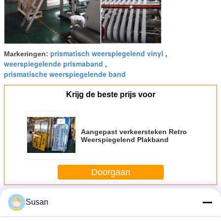
prismatisch weerspiegelend vinyl
Markeringen:
,
weerspiegelende prismaband
,
prismatische weerspiegelende band
Krijg de beste prijs voor
Aangepast verkeersteken Retro
Weerspiegelend Plakband
Doorgaan
Meer
Susan
Hoge Intensiteit het Prismatische Weerspiegelende
Afdekken