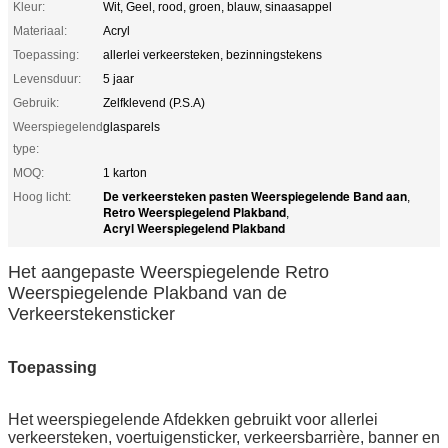
Kleur:
Wit, Geel, rood, groen, blauw, sinaasappel
Materiaal:
Acryl
Toepassing:
allerlei verkeersteken, bezinningstekens
Levensduur:
5 jaar
Gebruik:
Zelfklevend (P.S.A)
Weerspiegelend
glasparels
type:
MOQ:
1 karton
De verkeersteken pasten Weerspiegelende Band aan
Hoog licht:
,
Retro Weerspiegelend Plakband
,
Acryl Weerspiegelend Plakband
Het aangepaste Weerspiegelende Retro
Weerspiegelende Plakband van de
Verkeerstekensticker
Toepassing
Het weerspiegelende Afdekken
gebruikt voor allerlei
verkeersteken, voertuigensticker, verkeersbarrière, banner en