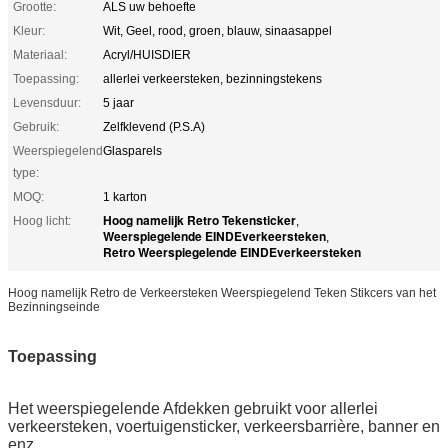
Grootte:
ALS uw behoefte
Kleur:
Wit, Geel, rood, groen, blauw, sinaasappel
Materiaal:
Acryl/HUISDIER
Toepassing:
allerlei verkeersteken, bezinningstekens
Levensduur:
5 jaar
Gebruik:
Zelfklevend (P.S.A)
Weerspiegelend
Glasparels
type:
MOQ:
1 karton
Hoog namelijk Retro Tekensticker
Hoog licht:
,
Weerspiegelende EINDEverkeersteken
,
Retro Weerspiegelende EINDEverkeersteken
Hoog namelijk Retro de Verkeersteken Weerspiegelend Teken Stikcers van het
Bezinningseinde
Toepassing
Het weerspiegelende Afdekken
gebruikt voor allerlei
verkeersteken, voertuigensticker, verkeersbarrière, banner en
enz.