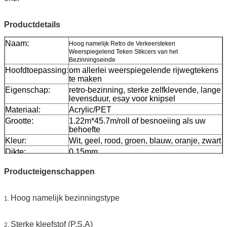
Productdetails
Naam:
Hoog namelijk Retro de Verkeersteken
Weerspiegelend Teken Stikcers van het
Bezinningseinde
Hoofdtoepassing:
om allerlei weerspiegelende rijwegtekens
te maken
Eigenschap:
retro-bezinning, sterke zelfklevende, lange
levensduur, esay voor knipsel
Materiaal:
Acrylic/PET
Grootte:
1.22m*45.7m/roll of besnoeiing als uw
behoefte
Kleur:
Wit, geel, rood, groen, blauw, oranje, zwart
Dikte:
0.15mm
Versiedocument:
0.13mm
Producteigenschappen
Verpakking:
1 broodje wordt ingepakt in 1 karton
Steekproef:
vrije steekproef terwijl de vracht verzamelt
Levering
7 dagen, volgens ordehoeveelheid
Hoog namelijk bezinningstype
1.
Sterke kleefstof (P.S.A)
2.