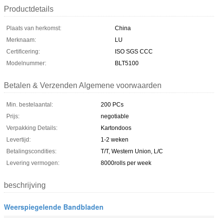
Productdetails
Plaats van herkomst:
China
Merknaam:
LU
Certificering:
ISO SGS CCC
Modelnummer:
BLT5100
Betalen & Verzenden Algemene voorwaarden
Min. bestelaantal:
200 PCs
Prijs:
negotiable
Verpakking Details:
Kartondoos
Levertijd:
1-2 weken
Betalingscondities:
T/T, Western Union, L/C
Levering vermogen:
8000rolls per week
beschrijving
Weerspiegelende Bandbladen