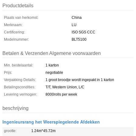
Productdetails
Plaats van herkomst:
China
Merknaam:
LU
Certificering:
ISO SGS CCC
Modelnummer:
BLT5100
Betalen & Verzenden Algemene voorwaarden
Min. bestelaantal:
1 karton
Prijs:
negotiable
Verpakking Details:
1 groot broodje wordt ingepakt in 1 karton
Betalingscondities:
T/T, Western Union, L/C
Levering vermogen:
8000rolls per week
beschrijving
Ingenieursrang het Weerspiegelende Afdekken
grootte:
1.24m*45.72m