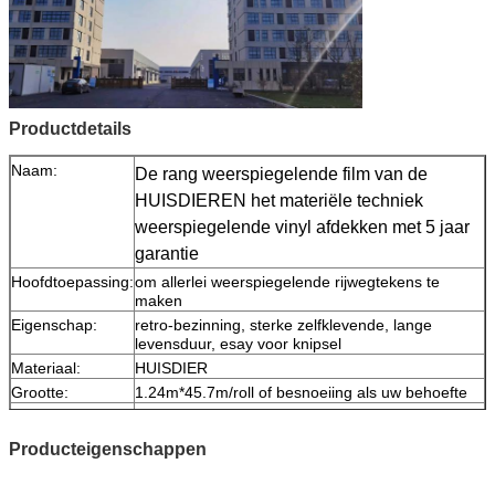
Productdetails
Naam:
De rang weerspiegelende film van de
HUISDIEREN het materiële techniek
weerspiegelende vinyl afdekken met 5 jaar
garantie
Hoofdtoepassing:
om allerlei weerspiegelende rijwegtekens te
maken
Eigenschap:
retro-bezinning, sterke zelfklevende, lange
levensduur, esay voor knipsel
Materiaal:
HUISDIER
Grootte:
1.24m*45.7m/roll of besnoeiing als uw behoefte
Kleur:
Wit, geel, rood, groen, blauw, oranje, zwart
Dikte:
0.15mm
Producteigenschappen
Versiedocument:
0.13mm
Verpakking:
1 broodje wordt ingepakt in 1 karton