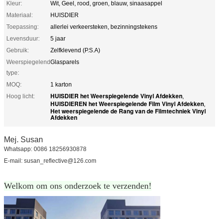
Kleur:
Wit, Geel, rood, groen, blauw, sinaasappel
Materiaal:
HUISDIER
Toepassing:
allerlei verkeersteken, bezinningstekens
Levensduur:
5 jaar
Gebruik:
Zelfklevend (P.S.A)
Weerspiegelend
Glasparels
type:
MOQ:
1 karton
HUISDIER het Weerspiegelende Vinyl Afdekken
Hoog licht:
,
HUISDIEREN het Weerspiegelende Film Vinyl Afdekken
,
Het weerspiegelende de Rang van de Filmtechniek Vinyl
Afdekken
Mej. Susan
Whatsapp: 0086 18256930878
E-mail: susan_reflective@126.com
Welkom om ons onderzoek te verzenden!