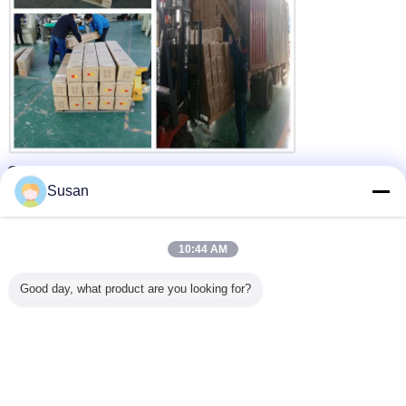
Concurrentievoordelen
Susan
Wij bieden hoogte - kwaliteitsproducten aan concurrerende
1.
10:44 AM
prijs in snelle levering aan.
Good day, what product are you looking for?
De goede naverkoopdienst.
2.
100% gewaarborgde douanepas.
3.
Flexibele en Untraceable betalingstermijnen.
4.