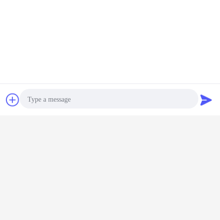
Onze producten zijn uitgevoerd naar Duitsland,
5.
Noorwegen, Polen, Finland, Spanje, het UK, Frankrijk,
Rusland,
De V.S., Brazilië, Mexico, Australië, Japan, Korea, Thailand,
Indonesië, Uruguay en veel andere landen.
Wij zijn direct fabriek
Contact
Vraag een offerte
aan
Photo
Video Call
Audio Call