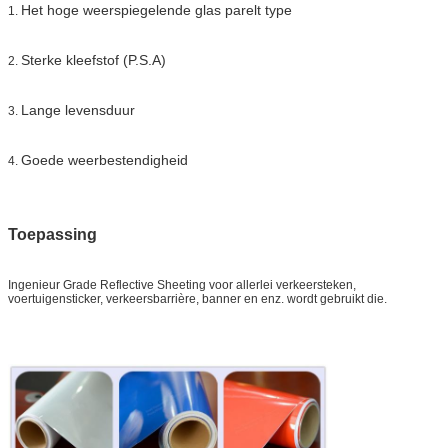
Het hoge weerspiegelende glas parelt type
1.
Steekproef:
vrije steekproef terwijl de vracht verzamelt
Levering
7 dagen, volgens ordehoeveelheid
Sterke kleefstof (P.S.A)
2.
Lange levensduur
3.
Goede weerbestendigheid
4.
Toepassing
Ingenieur Grade Reflective Sheeting
voor allerlei verkeersteken,
voertuigensticker, verkeersbarrière, banner en enz. wordt gebruikt die.