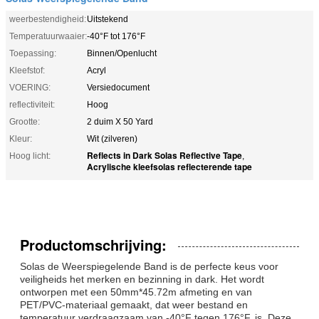
weerbestendigheid:
Uitstekend
Temperatuurwaaier:
-40°F tot 176°F
Toepassing:
Binnen/Openlucht
Kleefstof:
Acryl
VOERING:
Versiedocument
reflectiviteit:
Hoog
Grootte:
2 duim X 50 Yard
Kleur:
Wit (zilveren)
Reflects in Dark Solas Reflective Tape
Hoog licht:
,
Acrylische kleefsolas reflecterende tape
Productomschrijving:
Solas de Weerspiegelende Band is de perfecte keus voor
veiligheids het merken en bezinning in dark. Het wordt
ontworpen met een 50mm*45.72m afmeting en van
PET/PVC-materiaal gemaakt, dat weer bestand en
temperatuur verdraagzaam van -40°F tegen 176°F. is. Deze