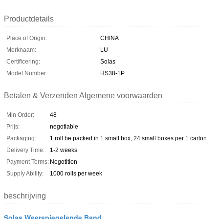
Productdetails
Place of Origin:
CHINA
Merknaam:
LU
Certificering:
Solas
Model Number:
HS38-1P
Betalen & Verzenden Algemene voorwaarden
Min Order:
48
Prijs:
negotiable
Packaging:
1 roll be packed in 1 small box, 24 small boxes per 1 carton
Delivery Time:
1-2 weeks
Payment Terms:
Negotition
Supply Ability:
1000 rolls per week
beschrijving
Solas Weerspiegelende Band