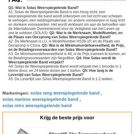
Q1: Wat is Solas Weerspiegelende Band?
A1: Solas de Weerspiegelende Band is een hoog-zicht, een
weerspiegelende die band wordt ontworpen om het zicht van schepen
te verhogen, een reddingsmateriaal, en andere voorwerpen in laag licht
en donkere voorwaarden. Het wordt verklaard om aan de behoeften van
de Internationale Overeenkomst voor de Veiligheid van het Leven op
zee te voldoen (SOLAS).
Q2: Wat is de Merknaam, ModelNumber, en
de Plaats van Oorsprong van Solas Weerspiegelende Band?
A2: De Merknaam is LU, is ModelNumber HS38-1P, en de Plaats van
Oorsprong is China.
Q3: Wat is de Minimumordehoeveelheid, de Prijs,
en de Betalingsvoorwaarden van Solas Weerspiegelende Band?
A3: De Minimumordehoeveelheid is 48, is de Prijs overeen te komen, en
de Betalingsvoorwaarden zijn Negotition.
Q4: Hoe Solas wordt de
Weerspiegelende Band verpakt?
A4: Solas de Weerspiegelende Band wordt verpakt met 1 broodje in 1
kleine doos, en 24 kleine dozen per 1 karton.
Q5: Hoe lang is de
Levertijd van Solas Weerspiegelende Band?
A5: De Levertijd van Solas Weerspiegelende Band is 1-2 weken.
solas rang weerspiegelende band
Markeringen:
,
solas mariene weerspiegelende band
,
solas retro weerspiegelende band
Krijg de beste prijs voor
50mm*45.72m Temperatuurbereik