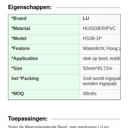
Eigenschappen:
*Brand
LU
*Material
HUISDIER/PVC
*Model
HS38-1P
*Feature
Waterdicht, Hoog zicht
*Application
stok op boot, reddings
*Size
50mm*45.72m
het *Packing
1roll wordt ingepakt i
worden ingepakt
*MOQ
48rolls
Toepassingen:
Solas de Weerspiegelende Band, met merknaam LU en