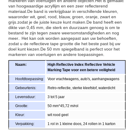
markeren van voertuigen en andere objecten.Het is gemaakt
van hoogwaardige acryllijm en een zeer reflecterend
materiaal.De band is verkrijgbaar in verschillende kleuren,
waaronder wit, geel, rood, blauw, groen, oranje, zwart en
grijs.zodat je de juiste keuze kunt maken.De band heeft een
dikte van 0,45 mm, die sterk en duurzaam genoeg is om te
bestand te zijn tegen zware weersomstandigheden.en nog
meer.. Het kan ook worden aangepast aan uw behoeften,
zodat u de reflectieve tape grootte die het beste past bij uw
doel kunt kiezen.De 50 mm spiegelband is perfect voor het
markeren van voertuigen en andere toepassingen.
Naam:
High Reflective Index Reflective Vehicle
Marking Tape voor een betere veiligheid
Hoofdtoepassing:
Voor vrachtwagens, auto's, aanhangwagens
Gebeurtenis:
Retro-reflectie, sterke kleefstof, waterdicht
Levensduur:
3 tot 5 jaar
Grootte:
50 mm*45,72 m/rol
Kleur:
wit rood geel
Verpakking:
1 rol in 1 kleine doos, 24 rollen in 1 karton
Monster:
Gratis monster tijdens het ophalen van de