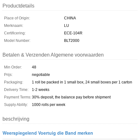
Productdetails
Place of Origin:
CHINA
Merknaam:
LU
Certificering:
ECE-104R
Model Number:
BLT2000
Betalen & Verzenden Algemene voorwaarden
Min Order:
48
Prijs:
negotiable
Packaging:
1 roll be packed in 1 small box, 24 small boxes per 1 carton
Delivery Time:
1-2 weeks
Payment Terms:
30% deposit, the balance pay before shipment
Supply Ability:
1000 rolls per week
beschrijving
Weerspiegelend Voertuig die Band merken