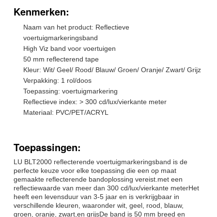
vracht
Kenmerken:
Aflevering
7 dagen, afhankelijk van de hoeveelheid
Naam van het product: Reflectieve
bestelling
voertuigmarkeringsband
High Viz band voor voertuigen
50 mm reflecterend tape
Kleur: Wit/ Geel/ Rood/ Blauw/ Groen/ Oranje/ Zwart/ Grijz
Verpakking: 1 rol/doos
Toepassing: voertuigmarkering
Reflectieve index: > 300 cd/lux/vierkante meter
Materiaal: PVC/PET/ACRYL
Toepassingen:
LU BLT2000 reflecterende voertuigmarkeringsband is de
perfecte keuze voor elke toepassing die een op maat
gemaakte reflecterende bandoplossing vereist.met een
reflectiewaarde van meer dan 300 cd/lux/vierkante meterHet
heeft een levensduur van 3-5 jaar en is verkrijgbaar in
verschillende kleuren, waaronder wit, geel, rood, blauw,
groen, oranje, zwart,en grijsDe band is 50 mm breed en