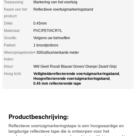
Toepassing:
Markering van het voertuig
Naam van het
Reflectieve voertuigmarkeringsband
product:
Dikte:
0.45mm
Materiaal:
PVC/PET/ACRYL
Grootte:
Volgens uw behoeften
Pakket:
1 broodje/doos
Weerspiegelende
> 300cd/lux/vierkante meter
Index:
Kleur:
Wit/ Geel/ Rood/ Blauw/ Groen/ Oranje/ Zwart/ Grijz
Veiligheidsreflecterende voertuigmarkeringsband
Hoog licht:
,
Hoogreflecterende voertuigmarkeringsband
,
0.45 mm reflecterende tape
Productbeschrijving:
Reflectieve voertuigmarkeringstape is een hoogwaardige en
langdurige reflectieve tape die is ontworpen voor het