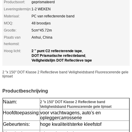
Productsoort:
geprismateerd
Leveringstermijn:
1-2 WEKEN
Materiaal:
PC van reflecterende band
MOQ:
48 broodjes
Grootte:
5cm*45.72m
Plaats van
Anhui, China
herkomst:
2 " punt C2 reflecterende tape
Hoog licht:
,
DOT Prismatische reflectieband
,
Veiligheidslijm DOT Reflectieve tape
2 "x 150" DOT Klasse 2 Reflectieve band Veiligheidsband Fluorescerende gele
lijmset
Productbeschrijving
Naam:
2 "x 150" DOT Klasse 2 Reflectieve band
Veiligheidsband Fluorescerende gele lijmset
Hoofdtoepassing:
voor vrachtwagens, auto's en
opleggercarrosserie
Gebeurtenis:
hoge kwaliteit/sterke kleefstof