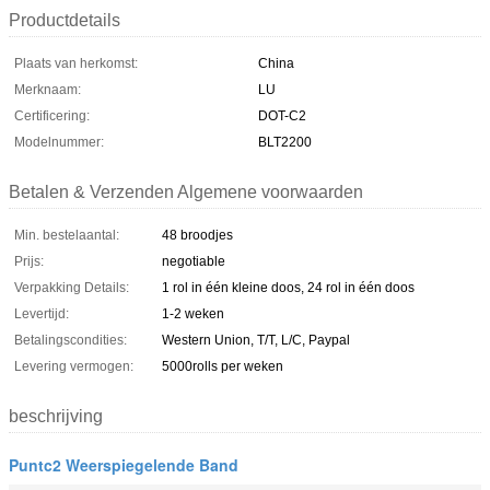
Productdetails
Plaats van herkomst:
China
Merknaam:
LU
Certificering:
DOT-C2
Modelnummer:
BLT2200
Betalen & Verzenden Algemene voorwaarden
Min. bestelaantal:
48 broodjes
Prijs:
negotiable
Verpakking Details:
1 rol in één kleine doos, 24 rol in één doos
Levertijd:
1-2 weken
Betalingscondities:
Western Union, T/T, L/C, Paypal
Levering vermogen:
5000rolls per weken
beschrijving
Puntc2 Weerspiegelende Band