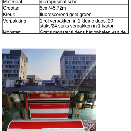
Materiaal:
microprismatische
Grootte:
5cm*45,72m
Kleur:
fluorescerend geel groen
Verpakking
1 rol verpakken in 1 kleine doos, 20
stuks/24 stuks verpakken in 1 karton
Monster:
Gratis monster tijdens het ophalen van de
vracht
Aflevering
7 dagen, afhankelijk van de hoeveelheid
bestelling