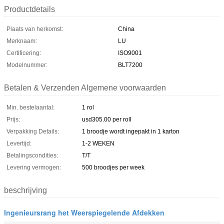
Productdetails
Plaats van herkomst:
China
Merknaam:
LU
Certificering:
ISO9001
Modelnummer:
BLT7200
Betalen & Verzenden Algemene voorwaarden
Min. bestelaantal:
1 rol
Prijs:
usd305.00 per roll
Verpakking Details:
1 broodje wordt ingepakt in 1 karton
Levertijd:
1-2 WEKEN
Betalingscondities:
T/T
Levering vermogen:
500 broodjes per week
beschrijving
Ingenieursrang het Weerspiegelende Afdekken