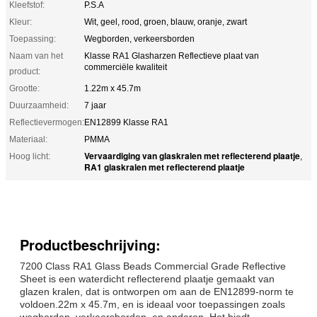
Kleefstof:
P.S.A
Kleur:
Wit, geel, rood, groen, blauw, oranje, zwart
Toepassing:
Wegborden, verkeersborden
Naam van het
Klasse RA1 Glasharzen Reflectieve plaat van
commerciële kwaliteit
product:
Grootte:
1.22m x 45.7m
Duurzaamheid:
7 jaar
Reflectievermogen:
EN12899 Klasse RA1
Materiaal:
PMMA
Vervaardiging van glaskralen met reflecterend plaatje
Hoog licht:
,
RA1 glaskralen met reflecterend plaatje
Productbeschrijving:
7200 Class RA1 Glass Beads Commercial Grade Reflective
Sheet is een waterdicht reflecterend plaatje gemaakt van
glazen kralen, dat is ontworpen om aan de EN12899-norm te
voldoen.22m x 45.7m, en is ideaal voor toepassingen zoals
wegborden, verkeersborden, en anderen. Het biedt