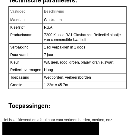
Vastgoed
Beschrijving
Materiaal
Glaskralen
Kleefstof
P.S.A.
Productnaam
7200 Klasse RA1 Glasharzen Reflectief plaatje
van commerciële kwaliteit
Verpakking
1 rol verpakken in 1 doos
Duurzaamheid
7 jaar
Kleur
Wit, geel, rood, groen, blauw, oranje, zwart
Reflectievermogen
Hoog
Toepassing
Wegborden, verkeersborden
Grootte
1.22m x 45.7m
Toepassingen:
Het is zelfklevend en afdrukbaar voor verkeersborden, merken, enz.