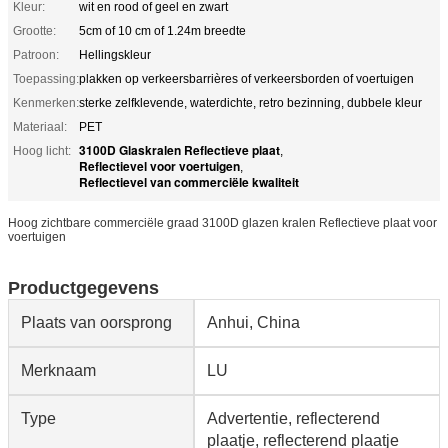
Kleur:
wit en rood of geel en zwart
Grootte:
5cm of 10 cm of 1.24m breedte
Patroon:
Hellingskleur
Toepassing:
plakken op verkeersbarrières of verkeersborden of voertuigen
Kenmerken:
sterke zelfklevende, waterdichte, retro bezinning, dubbele kleur
Materiaal:
PET
3100D Glaskralen Reflectieve plaat
Hoog licht:
,
Reflectievel voor voertuigen
,
Reflectievel van commerciële kwaliteit
Hoog zichtbare commerciële graad 3100D glazen kralen Reflectieve plaat voor
voertuigen
Productgegevens
Plaats van oorsprong
Anhui, China
Merknaam
LU
Type
Advertentie, reflecterend
plaatje, reflecterend plaatje