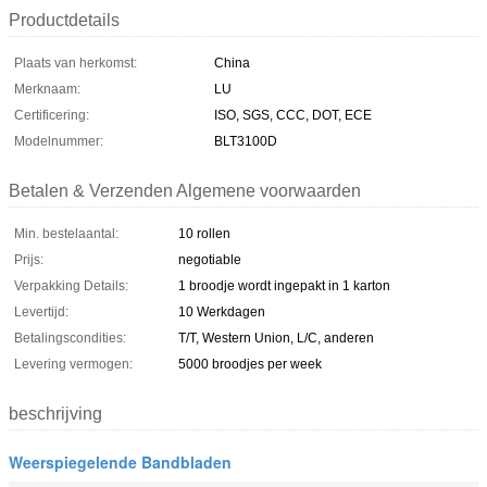
Productdetails
Plaats van herkomst:
China
Merknaam:
LU
Certificering:
ISO, SGS, CCC, DOT, ECE
Modelnummer:
BLT3100D
Betalen & Verzenden Algemene voorwaarden
Min. bestelaantal:
10 rollen
Prijs:
negotiable
Verpakking Details:
1 broodje wordt ingepakt in 1 karton
Levertijd:
10 Werkdagen
Betalingscondities:
T/T, Western Union, L/C, anderen
Levering vermogen:
5000 broodjes per week
beschrijving
Weerspiegelende Bandbladen