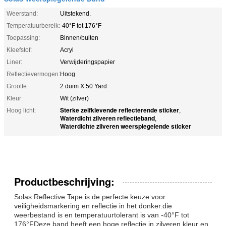
Weerstand:
Uitstekend.
Temperatuurbereik:
-40°F tot 176°F
Toepassing:
Binnen/buiten
Kleefstof:
Acryl
Liner:
Verwijderingspapier
Reflectievermogen:
Hoog
Grootte:
2 duim X 50 Yard
Kleur:
Wit (zilver)
Sterke zelfklevende reflecterende sticker
Hoog licht:
,
Waterdicht zilveren reflectieband
,
Waterdichte zilveren weerspiegelende sticker
Productbeschrijving:
Solas Reflective Tape is de perfecte keuze voor
veiligheidsmarkering en reflectie in het donker.die
weerbestand is en temperatuurtolerant is van -40°F tot
176°FDeze band heeft een hoge reflectie in zilveren kleur en