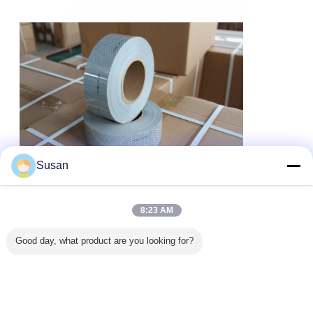
Susan
Vragen:
8:23 AM
V1: Wat is Solas Reflectieve Tape?
A1: Solas Reflective Tape is een hoog zichtbare, reflecterende tape die
is ontworpen om het zicht van schepen, reddingsmiddelen en andere
Good day, what product are you looking for?
objecten in weinig licht en donker te vergroten.Het is gecertificeerd om
te voldoen aan de eisen van het Internationaal Verdrag voor de
veiligheid van het menselijk leven op zee (SOLAS).
V2: Wat is de
merknaam, het modelnummer en de plaats van herkomst van Solas-
reflecterende band?
A2: De merknaam is LU, het modelnummer is HS38-1P en de oorsprong
is China.
V3: Wat is de minimale orderhoeveelheid, prijs en