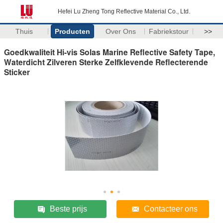
Hefei Lu Zheng Tong Reflective Material Co., Ltd.
Thuis
Producten
Over Ons
Fabriekstour
>>
Goedkwaliteit Hi-vis Solas Marine Reflective Safety Tape,
Waterdicht Zilveren Sterke Zelfklevende Reflecterende
Sticker
Beste prijs
Contacteer ons