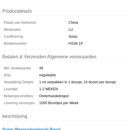
Productdetails
Plaats van herkomst:
China
Merknaam:
LU
Certificering:
Solas
Modelnummer:
HS38-1P
Betalen & Verzenden Algemene voorwaarden
Min. bestelaantal:
48
Prijs:
negotiable
Verpakking Details:
1 rol verpakken in 1 doosje, 24 dozen per doosje
Levertijd:
1-2 WEKEN
Betalingscondities:
Onderhandelingen
Levering vermogen:
1000 Broodjes per Week
beschrijving
Solas Weerspiegelende Band