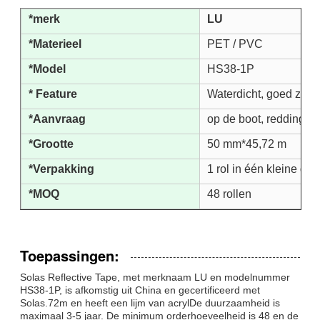
*merk
LU
*Materieel
PET / PVC
*Model
HS38-1P
* Feature
Waterdicht, goed zicht
*Aanvraag
op de boot, reddingsb
*Grootte
50 mm*45,72 m
*Verpakking
1 rol in één kleine doo
*MOQ
48 rollen
Toepassingen:
Solas Reflective Tape, met merknaam LU en modelnummer
HS38-1P, is afkomstig uit China en gecertificeerd met
Solas.72m en heeft een lijm van acrylDe duurzaamheid is
maximaal 3-5 jaar. De minimum orderhoeveelheid is 48 en de