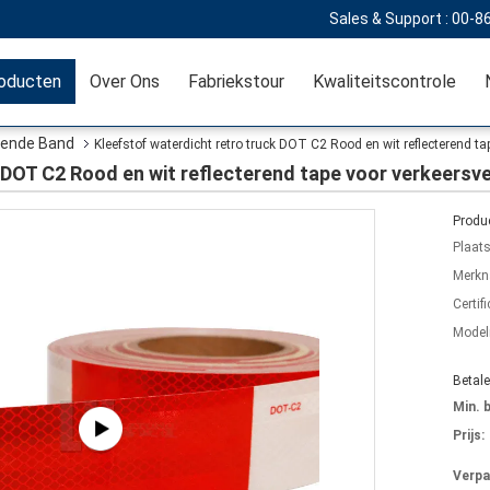
Sales & Support :
00-8
oducten
Over Ons
Fabriekstour
Kwaliteitscontrole
lende Band
Kleefstof waterdicht retro truck DOT C2 Rood en wit reflecterend ta
 DOT C2 Rood en wit reflecterend tape voor verkeersve
Produc
Plaat
Merkn
Certifi
Mode
Betal
Min. 
Prijs:
Verpa