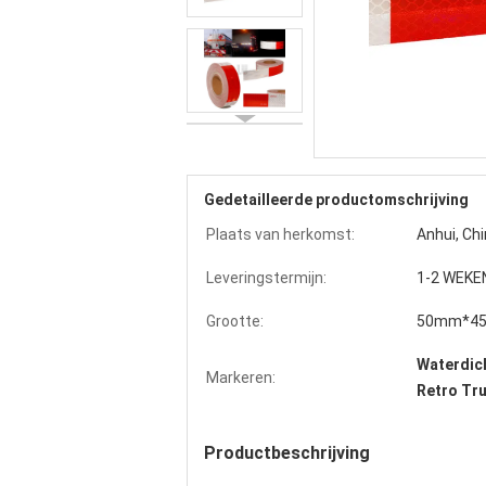
Gedetailleerde productomschrijving
Plaats van herkomst:
Anhui, Ch
Leveringstermijn:
1-2 WEKE
Grootte:
50mm*45
Waterdic
Markeren:
Retro Tru
rood&wit DOT C2 gemetallise
Productbeschrijving