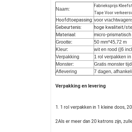
Fabrieksprijs Kleef
Naam:
Tape Voor verkeersv
Hoofdtoepassing:
voor vrachtwagens
Gebeurtenis:
hoge kwaliteit/st
Materiaal:
micro-prismatisch
Grootte:
50 mm*45,72 m
Kleur:
wit en rood ((6 inc
Verpakking
1 rol verpakken in
Monster:
Gratis monster tij
Aflevering
7 dagen, afhankel
Verpakking en levering
1. 1 rol verpakken in 1 kleine doos, 2
2Als er meer dan 20 katrons zijn, zul