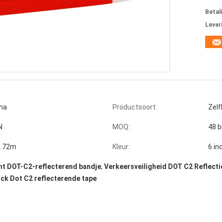
Betal
Lever
ina
Productsoort:
Zelf
N
MOQ:
48 b
.72m
Kleur:
6 in
ht DOT-C2-reflecterend bandje
,
Verkeersveiligheid DOT C2 Reflect
ck Dot C2 reflecterende tape
erde prismatische reflectieband voor voertuigen