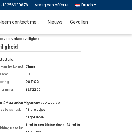
6-18256930878
Vraag een offerte
Dutch
Neem contact met ons op
Nieuws
Gevallen
pe voor verkeersveiligheid
iligheid
tdetails:
s van herkomst:
China
aam:
LU
cering:
DOT-C2
lnummer:
BLT2200
en & Verzenden Algemene voorwaarden:
bestelaantal:
48 broodjes
negotiable
1 rol in één kleine doos, 24 rol in
kking Details:
één doos