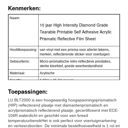
Kenmerken:
Naam:
10 jaar High Intensity Diamond Grade
Tearable Printable Self Adhesive Acrylic
Prismatic Reflective Film Sheet
Hoofdtoepassing:
van vinyl met een prisma voor allerlei tekens,
merken, reflecterende sticker voor voertuigen
Gebeurtenis:
Micro-prismatische retro-reflectieve prestaties,
sterke kleefstof, goede weerbestandheid
Materiaal:
Acylische
Grootte:
1.22m x 45.7m per rol.
Kleur:
Wit, geel, rood, groen, blauw, oranje,
Toepassingen:
fluorescerend groen
Verpakking:
1 rol verpakken in 1 karton
LU BLT2000 is een hoogwaardig hoogspanningsprismatisch
(HIP) reflecterend plaatje met diamantenprismatisch en
Monster:
Gratis monster tijdens het ophalen van de vracht
acrylprismatisch reflecterend plaatje, gecertificeerd met ECE-
Aflevering
7 dagen, afhankelijk van de hoeveelheid
104R.waterdicht en geschikt voor een breed
bestelling
temperatuurbereikHet is ook perfect voor voertuigmarkering
en verkeersborden. De minimale bestelhoeveelheid is 1 rol en