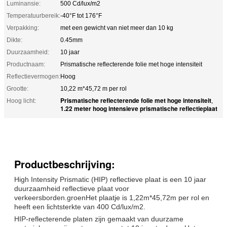
Luminansie:
500 Cd/lux/m2
Temperatuurbereik:
-40°F tot 176°F
Verpakking:
met een gewicht van niet meer dan 10 kg
Dikte:
0.45mm
Duurzaamheid:
10 jaar
Productnaam:
Prismatische reflecterende folie met hoge intensiteit
Reflectievermogen:
Hoog
Grootte:
10,22 m*45,72 m per rol
Prismatische reflecterende folie met hoge intensiteit
Hoog licht:
,
1.22 meter hoog intensieve prismatische reflectieplaat
Productbeschrijving:
High Intensity Prismatic (HIP) reflectieve plaat is een 10 jaar
duurzaamheid reflectieve plaat voor
verkeersborden.groenHet plaatje is 1,22m*45,72m per rol en
heeft een lichtsterkte van 400 Cd/lux/m2.
HIP-reflecterende platen zijn gemaakt van duurzame