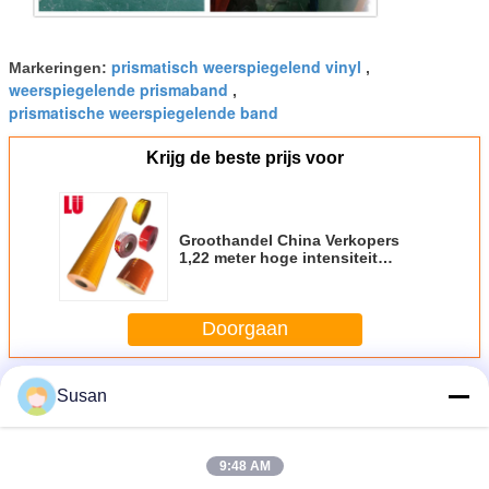
prismatisch weerspiegelend vinyl
Markeringen:
,
weerspiegelende prismaband
,
prismatische weerspiegelende band
Krijg de beste prijs voor
Groothandel China Verkopers
1,22 meter hoge intensiteit
prismatische retroflectorplaat
Doorgaan
Meer
Susan
Hoge Intensiteit het Prismatische Weerspiegelende
Afdekken
9:48 AM