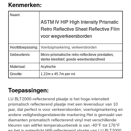
Kenmerken:
Naam:
ASTM IV HIP High Intensity Prismatic
Retro Reflective Sheet Reflective Film
voor wegverkeersborden
Hoofdtoepassing:
Voertuigmarkering, verkeersborden
Gebeurtenis:
Micro-prismatische retro-reflectieve prestaties,
sterke kleefstof, goede weerbestandheid
Materiaal:
Acylische
Grootte:
1.22m x 45.7m per rol.
Kleur:
Wit, geel, rood, groen, blauw, oranje,
fluorescerend groen
Toepassingen:
Verpakking:
1 rol verpakken in 1 karton
LU BLT2000-reflecterend plaatje is het hoge-intensiteit
Monster:
Gratis monster tijdens het ophalen van de vracht
prismatisch reflecterend plaatje met een levensduur van 10
Aflevering
7 dagen, afhankelijk van de hoeveelheid
jaar, dat perfect is voor verkeersborden, voertuigmarkering en
bestelling
andere veiligheidsgerelateerde markering.Het is gemaakt van
diamanten prismatisch reflecterend vinyl met verschillende
kleuren van witHet temperatuurbereik is van -40°F tot 176°F
en het is waterdicht.HIP-reflecterend plaatje van LU BLT2000