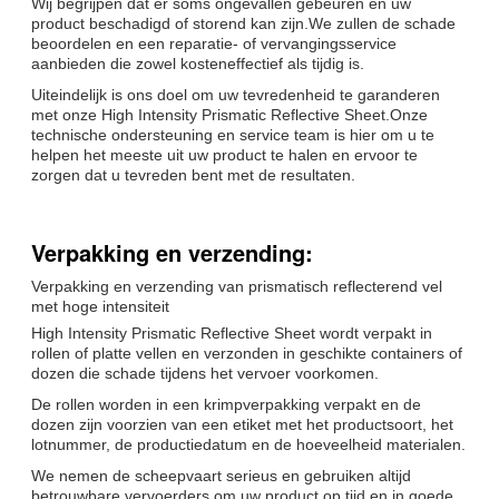
Wij begrijpen dat er soms ongevallen gebeuren en uw
product beschadigd of storend kan zijn.We zullen de schade
beoordelen en een reparatie- of vervangingsservice
aanbieden die zowel kosteneffectief als tijdig is.
Uiteindelijk is ons doel om uw tevredenheid te garanderen
met onze High Intensity Prismatic Reflective Sheet.Onze
technische ondersteuning en service team is hier om u te
helpen het meeste uit uw product te halen en ervoor te
zorgen dat u tevreden bent met de resultaten.
Verpakking en verzending:
Verpakking en verzending van prismatisch reflecterend vel
met hoge intensiteit
High Intensity Prismatic Reflective Sheet wordt verpakt in
rollen of platte vellen en verzonden in geschikte containers of
dozen die schade tijdens het vervoer voorkomen.
De rollen worden in een krimpverpakking verpakt en de
dozen zijn voorzien van een etiket met het productsoort, het
lotnummer, de productiedatum en de hoeveelheid materialen.
We nemen de scheepvaart serieus en gebruiken altijd
betrouwbare vervoerders om uw product op tijd en in goede