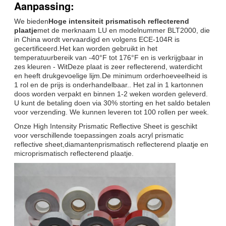
Aanpassing:
We bieden
Hoge intensiteit prismatisch reflecterend
plaatje
met de merknaam LU en modelnummer BLT2000, die
in China wordt vervaardigd en volgens ECE-104R is
gecertificeerd.Het kan worden gebruikt in het
temperatuurbereik van -40°F tot 176°F en is verkrijgbaar in
zes kleuren - WitDeze plaat is zeer reflecterend, waterdicht
en heeft drukgevoelige lijm.De minimum orderhoeveelheid is
1 rol en de prijs is onderhandelbaar.. Het zal in 1 kartonnen
doos worden verpakt en binnen 1-2 weken worden geleverd.
U kunt de betaling doen via 30% storting en het saldo betalen
voor verzending. We kunnen leveren tot 100 rollen per week.
Onze High Intensity Prismatic Reflective Sheet is geschikt
voor verschillende toepassingen zoals acryl prismatic
reflective sheet,diamantenprismatisch reflecterend plaatje en
microprismatisch reflecterend plaatje.