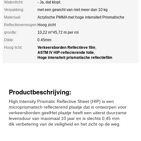
Waterdicht:
- Ja, dat klopt.
Verpakking:
met een gewicht van niet meer dan 10 kg
Materiaal:
Acrylische PMMA met hoge intensiteit Prismatische
Reflectievermogen:
Hoog zicht
grootte:
10,22 m*45,72 m per rol
Dikte:
0.45mm
Verkeersborden Reflectieve film
Hoog licht:
,
ASTM IV HIP-reflecterende folie
,
Hoge intensiteit prismatische reflectiefilm
Productbeschrijving:
High Intensity Prismatic Reflective Sheet (HIP) is een
microprismatisch reflecterend plaatje dat is ontworpen voor
verkeersborden.geelHet plaatje heeft een uiterst duurzame
levensduur van maximaal 10 jaar en is slechts 0,45 mm
dik.verbetering van de veiligheid en het zicht op de weg.