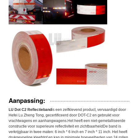
Aanpassing:
LU Dot C2 Reflectieband
is een zelfklevend product, vervaardigd door
Hefei Lu Zheng Tong, gecertificeerd door DOT-C2 en gebruikt voor
vrachtwagens en aanhangwagens.Het heeft een niet-gemetalliseerde
constructie voor superieure reflectiviteit en zichtbaarheidDe band is
verkrijgbaar in twee maten: 6 inch * 6 inch en 7 inch * 11 inch. Het heeft
drukgevoelige kleefstof en kan in minimale hoeveelheden van 24 rollen