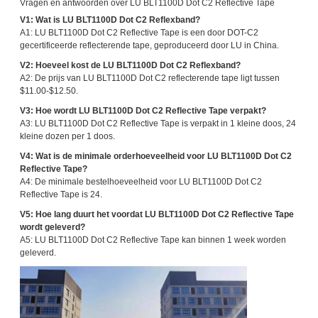
Vragen en antwoorden over LU BLT1100D Dot C2 Reflective Tape
V1: Wat is LU BLT1100D Dot C2 Reflexband?
A1: LU BLT1100D Dot C2 Reflective Tape is een door DOT-C2
gecertificeerde reflecterende tape, geproduceerd door LU in China.
V2: Hoeveel kost de LU BLT1100D Dot C2 Reflexband?
A2: De prijs van LU BLT1100D Dot C2 reflecterende tape ligt tussen
$11.00-$12.50.
V3: Hoe wordt LU BLT1100D Dot C2 Reflective Tape verpakt?
A3: LU BLT1100D Dot C2 Reflective Tape is verpakt in 1 kleine doos, 24
kleine dozen per 1 doos.
V4: Wat is de minimale orderhoeveelheid voor LU BLT1100D Dot C2
Reflective Tape?
A4: De minimale bestelhoeveelheid voor LU BLT1100D Dot C2
Reflective Tape is 24.
V5: Hoe lang duurt het voordat LU BLT1100D Dot C2 Reflective Tape
wordt geleverd?
A5: LU BLT1100D Dot C2 Reflective Tape kan binnen 1 week worden
geleverd.