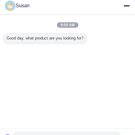
Susan
8:50 AM
Good day, what product are you looking for?
punt weerspiegelende stickers
Markeringen:
,
de band van de puntc2 opmerkelijkheid
,
de noteringen van de puntaanhangwagen
Krijg de beste prijs voor
Diamantklasse Mirco
Prismatische auto-accessoires
Reflectieve waarschuwing Geel
veiligheidsreflector Sticker Roll