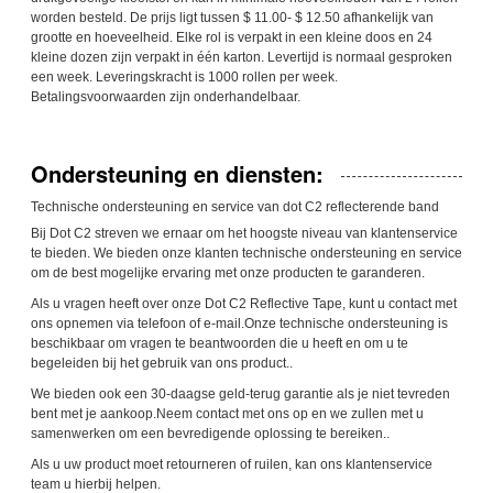
worden besteld. De prijs ligt tussen $ 11.00- $ 12.50 afhankelijk van
grootte en hoeveelheid. Elke rol is verpakt in een kleine doos en 24
kleine dozen zijn verpakt in één karton. Levertijd is normaal gesproken
een week. Leveringskracht is 1000 rollen per week.
Betalingsvoorwaarden zijn onderhandelbaar.
Ondersteuning en diensten:
Technische ondersteuning en service van dot C2 reflecterende band
Bij Dot C2 streven we ernaar om het hoogste niveau van klantenservice
te bieden. We bieden onze klanten technische ondersteuning en service
om de best mogelijke ervaring met onze producten te garanderen.
Als u vragen heeft over onze Dot C2 Reflective Tape, kunt u contact met
ons opnemen via telefoon of e-mail.Onze technische ondersteuning is
beschikbaar om vragen te beantwoorden die u heeft en om u te
begeleiden bij het gebruik van ons product..
We bieden ook een 30-daagse geld-terug garantie als je niet tevreden
bent met je aankoop.Neem contact met ons op en we zullen met u
samenwerken om een bevredigende oplossing te bereiken..
Als u uw product moet retourneren of ruilen, kan ons klantenservice
team u hierbij helpen.