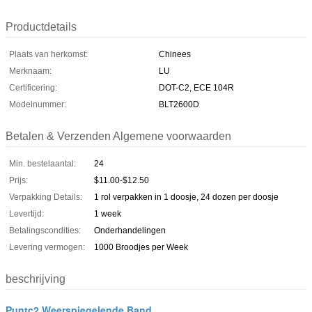
Productdetails
Plaats van herkomst:
Chinees
Merknaam:
LU
Certificering:
DOT-C2, ECE 104R
Modelnummer:
BLT2600D
Betalen & Verzenden Algemene voorwaarden
Min. bestelaantal:
24
Prijs:
$11.00-$12.50
Verpakking Details:
1 rol verpakken in 1 doosje, 24 dozen per doosje
Levertijd:
1 week
Betalingscondities:
Onderhandelingen
Levering vermogen:
1000 Broodjes per Week
beschrijving
Puntc2 Weerspiegelende Band