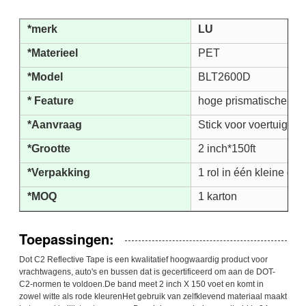
*merk
LU
*Materieel
PET
*Model
BLT2600D
* Feature
hoge prismatische refle
*Aanvraag
Stick voor voertuigen
*Grootte
2 inch*150ft
*Verpakking
1 rol in één kleine doo
*MOQ
1 karton
Toepassingen:
Dot C2 Reflective Tape is een kwalitatief hoogwaardig product voor
vrachtwagens, auto's en bussen dat is gecertificeerd om aan de DOT-
C2-normen te voldoen.De band meet 2 inch X 150 voet en komt in
zowel witte als rode kleurenHet gebruik van zelfklevend materiaal maakt