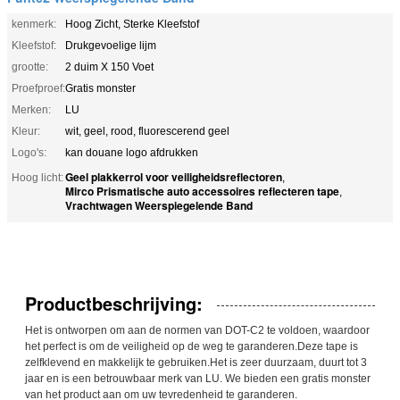
kenmerk:
Hoog Zicht, Sterke Kleefstof
Kleefstof:
Drukgevoelige lijm
grootte:
2 duim X 150 Voet
Proefproef:
Gratis monster
Merken:
LU
Kleur:
wit, geel, rood, fluorescerend geel
Logo's:
kan douane logo afdrukken
Geel plakkerrol voor veiligheidsreflectoren
Hoog licht:
,
Mirco Prismatische auto accessoires reflecteren tape
,
Vrachtwagen Weerspiegelende Band
Productbeschrijving:
Het is ontworpen om aan de normen van DOT-C2 te voldoen, waardoor
het perfect is om de veiligheid op de weg te garanderen.Deze tape is
zelfklevend en makkelijk te gebruiken.Het is zeer duurzaam, duurt tot 3
jaar en is een betrouwbaar merk van LU. We bieden een gratis monster
van het product aan om uw tevredenheid te garanderen.