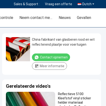
Sales & Support :
Vraag een offerte
Dutch
controle
Neem contact met ons op
Nieuws
Gevallen
China fabrikant van glasberen rood en wit
reflecterend plaatje voor voertuigen
Contact opnemen
Meer informatie
Gerelateerde video's
Reflectieve 5100
Kleefstof vinyl sticker
helder materiaal