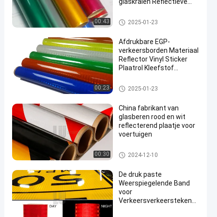
glaskralen Reflectieve
folie voor het wegverkeer
Ingenieursrang het Weerspieg
00:43
2025-01-23
elende Afdekken
Afdrukbare EGP-
verkeersborden Materiaal
Reflector Vinyl Sticker
Plaatrol Kleefstof
Reflecterende plaatfilm
Het Weerspiegelende Afdekken
00:23
2025-01-23
van EGP
China fabrikant van
glasberen rood en wit
reflecterend plaatje voor
voertuigen
Weerspiegelende Bandbladen
00:30
2024-12-10
De druk paste
Weerspiegelende Band
voor
Verkeersverkeersteken
aan