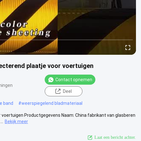
lecterend plaatje voor voertuigen
Contact opnemen
ningen
Deel
e band
#
weerspiegelend bladmateriaal
oor voertuigen Productgegevens Naam: China fabrikant van glasberen
..
Bekijk meer
Laat een bericht achter.