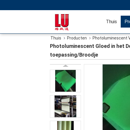
Thuis
Pr
Thuis
Producten
Photoluminescent V
toepassing/Broodje
Photoluminescent Gloed in het D
toepassing/Broodje