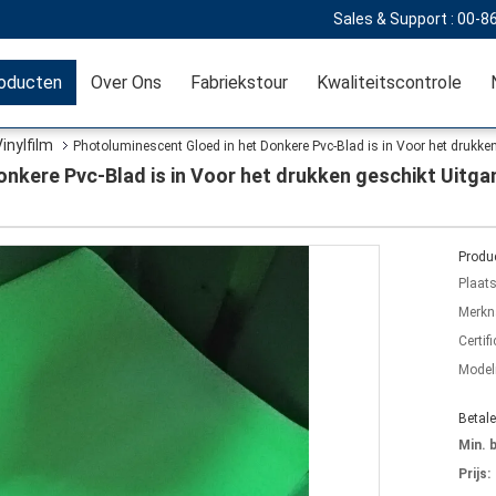
Sales & Support :
00-8
oducten
Over Ons
Fabriekstour
Kwaliteitscontrole
inylfilm
Photoluminescent Gloed in het Donkere Pvc-Blad is in Voor het druk
onkere Pvc-Blad is in Voor het drukken geschikt Uit
Produc
Plaat
Merkn
Certifi
Mode
Betal
Min. 
Prijs: