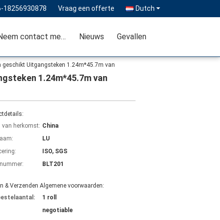
6-18256930878
Vraag een offerte
Dutch
Neem contact met ons op
Nieuws
Gevallen
ken geschikt Uitgangsteken 1.24m*45.7m van
gangsteken 1.24m*45.7m van
tdetails:
s van herkomst:
China
aam:
LU
cering:
ISO, SGS
lnummer:
BLT201
en & Verzenden Algemene voorwaarden:
bestelaantal:
1 roll
negotiable