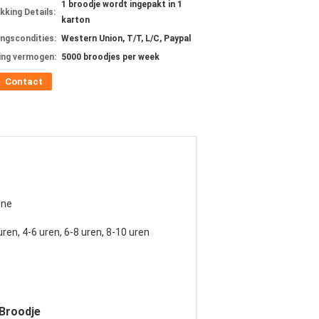
1 broodje wordt ingepakt in 1
kking Details:
karton
ingscondities:
Western Union, T/T, L/C, Paypal
ing vermogen:
5000 broodjes per week
Contact
ene
uren, 4-6 uren, 6-8 uren, 8-10 uren
/Broodje