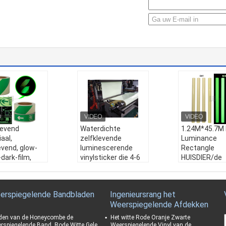
gevend
Waterdichte
1.24M*45.7M 
aal,
zelfklevende
Luminance
evend, glow-
luminescerende
Rectangle
-dark-film,
vinylsticker die 4-6
HUISDIER/de
gevend
uur in het donker
Materiële Glo
baar vinyl
helder is
pvc in donker 
ecoratie en
Materiaal:
HUISDIE
Material:
PET
erspiegelende Bandbladen
Ingenieursrang het
R/PVC
Application:
Weerspiegelende Afdekken
:
Lichtgevend
Sollicitatie:
Binnen
And Outdoor
aal, zelfkleve
en buiten
Adhesive:
P.S
den van de Honeycombe de
Het witte Rode Oranje Zwarte
ow-in-the-dark
Lijm:
P.S.A.
Size:
1.24M*
rspiegelende Band, Rode Witte Gele
Weerspiegelende Vinyl van de