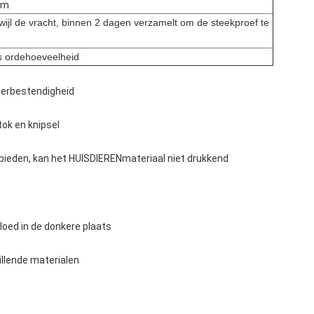
cm
rwijl de vracht, binnen 2 dagen verzamelt om de steekproef te
s ordehoeveelheid
eerbestendigheid
tok en knipsel
anbieden, kan het HUISDIERENmateriaal niet drukkend
 gloed in de donkere plaats
illende materialen