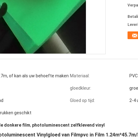
Verpa
Betal
Lever
7m, of kan als uw behoefte maken
Materiaal:
PVC
gloedkleur:
gro
nd
Gloed op tijd:
2-4 
drukken geschikt
de donkere film
,
photoluminescent zelfklevend vinyl
otoluminescent Vinylgloed van Filmpvc in Film 1.24m*45.7m