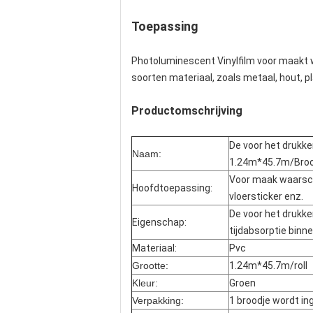
Toepassing
Photoluminescent Vinylfilm voor maakt 
soorten materiaal, zoals metaal, hout, pl
Productomschrijving
De voor het drukke
Naam:
1.24m*45.7m/Broo
Voor maak waarsc
Hoofdtoepassing:
vloersticker enz.
De voor het drukke
Eigenschap:
tijdabsorptie binn
Materiaal:
Pvc
Grootte:
1.24m*45.7m/roll
Kleur:
Groen
Verpakking:
1 broodje wordt in