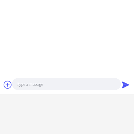
Contact
Vraag een offerte
aan
Photo
Video Call