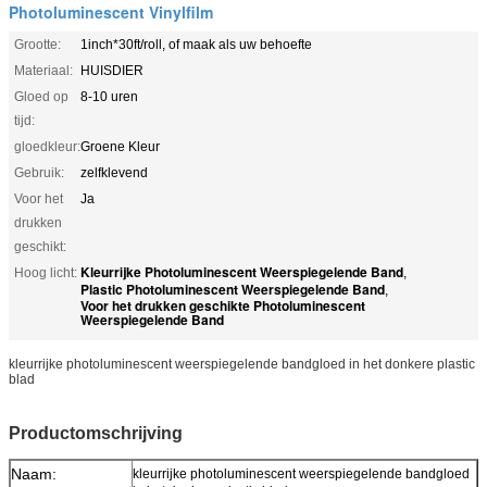
Photoluminescent Vinylfilm
Grootte:
1inch*30ft/roll, of maak als uw behoefte
Materiaal:
HUISDIER
Gloed op
8-10 uren
tijd:
gloedkleur:
Groene Kleur
Gebruik:
zelfklevend
Voor het
Ja
drukken
geschikt:
Kleurrijke Photoluminescent Weerspiegelende Band
Hoog licht:
,
Plastic Photoluminescent Weerspiegelende Band
,
Voor het drukken geschikte Photoluminescent
Weerspiegelende Band
kleurrijke photoluminescent weerspiegelende bandgloed in het donkere plastic
blad
Productomschrijving
Naam:
kleurrijke photoluminescent weerspiegelende bandgloed