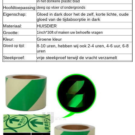
in het donkere plastic blad
Hoofdtoepassing:
deeg op vloer of ondergronds
Eigenschap:
Gloed in dark door het de zelf, korte lichte, oude
gloed van de tijdabsorptie in dark
Materiaal:
HUISDIER
Grootte:
1inch*30ft of maken uw behoefte vragen
Kleur:
Groene kleur
8-10 uren, hebben wij ook 2-4 uren, 4-6 uur, 6-8
Gloed op tijd:
uren
Steekproef:
vrije steekproef terwijl de vracht verzamelt
Levering
7 dagen, volgens ordehoeveelheid