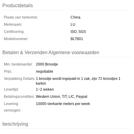
Productdetails
Plaats van herkomst:
China
Merknaam:
LU
Certificering:
ISO, SGS
Modelnummer:
BLT801
Betalen & Verzenden Algemene voorwaarden
Min. bestelaantal:
2000 Broodje
Prijs:
negotiable
Verpakking Details:
1 broodje wordt ingepakt in 1 zak, zijn 72 broodjes 1
karton
Levertijd:
1~2 weken
Betalingscondities:
Western Union, T/T, L/C, Paypal
Levering
10000 vierkante meters per week
vermogen:
beschrijving