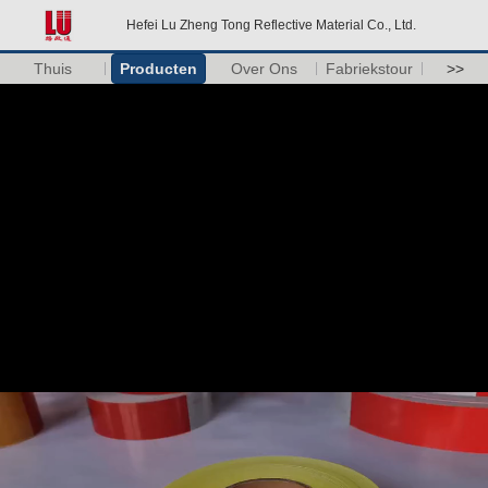
Hefei Lu Zheng Tong Reflective Material Co., Ltd.
Thuis
Producten
Over Ons
Fabriekstour
>>