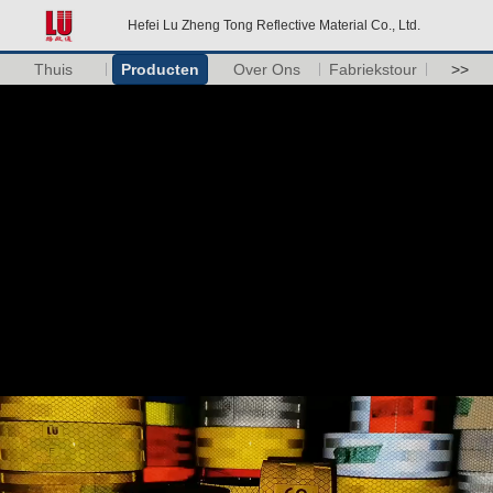
Hefei Lu Zheng Tong Reflective Material Co., Ltd.
Thuis
Producten
Over Ons
Fabriekstour
>>