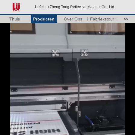
Hefei Lu Zheng Tong Reflective Material Co., Ltd.
Thuis
Producten
Over Ons
Fabriekstour
>>