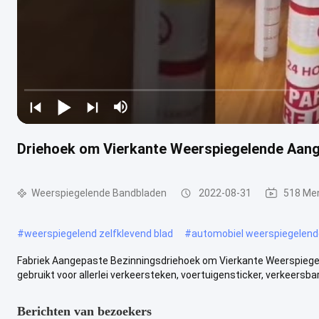
Driehoek om Vierkante Weerspiegelende Aan
Weerspiegelende Bandbladen
2022-08-31
518 Me
#
weerspiegelend zelfklevend blad
#
automobiel weerspiegelend
Fabriek Aangepaste Bezinningsdriehoek om Vierkante Weerspieg
gebruikt voor allerlei verkeersteken, voertuigensticker, verkeersbarr
Berichten van bezoekers