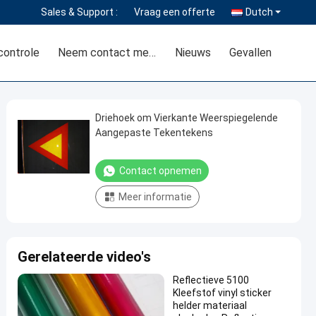
Sales & Support :
Vraag een offerte
Dutch
controle
Neem contact met ons op
Nieuws
Gevallen
Driehoek om Vierkante Weerspiegelende
Aangepaste Tekentekens
Contact opnemen
Meer informatie
Gerelateerde video's
Reflectieve 5100
Kleefstof vinyl sticker
helder materiaal