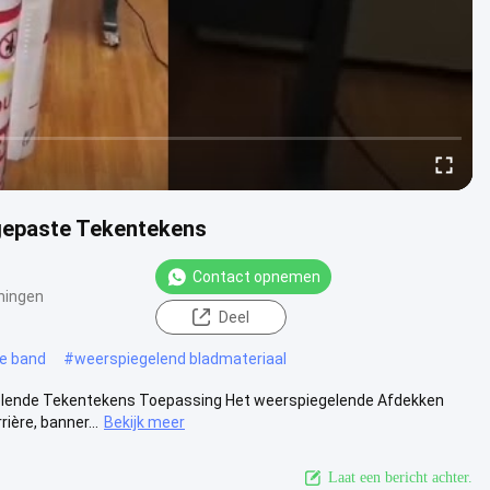
gepaste Tekentekens
Contact opnemen
ningen
Deel
e band
#
weerspiegelend bladmateriaal
elende Tekentekens Toepassing Het weerspiegelende Afdekken
ière, banner...
Bekijk meer
Laat een bericht achter.