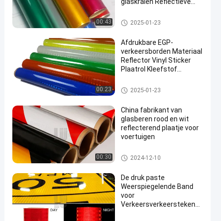
glaskralen Reflectieve
folie voor het wegverkeer
Ingenieursrang het Weerspieg
00:43
2025-01-23
elende Afdekken
Afdrukbare EGP-
verkeersborden Materiaal
Reflector Vinyl Sticker
Plaatrol Kleefstof
Reflecterende plaatfilm
Het Weerspiegelende Afdekken
00:23
2025-01-23
van EGP
China fabrikant van
glasberen rood en wit
reflecterend plaatje voor
voertuigen
Weerspiegelende Bandbladen
00:30
2024-12-10
De druk paste
Weerspiegelende Band
voor
Verkeersverkeersteken
aan