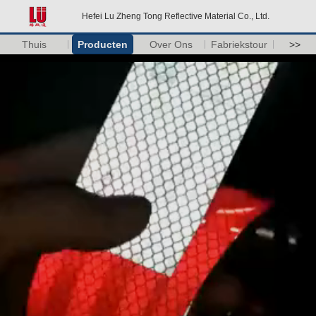
Hefei Lu Zheng Tong Reflective Material Co., Ltd.
Thuis
Producten
Over Ons
Fabriekstour
>>